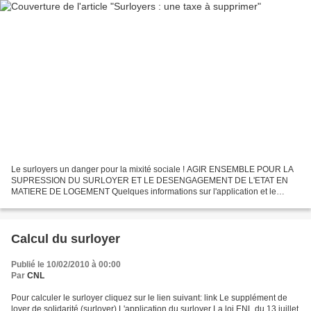
Le surloyers un danger pour la mixité sociale ! AGIR ENSEMBLE POUR LA
SUPRESSION DU SURLOYER ET LE DESENGAGEMENT DE L'ETAT EN
MATIERE DE LOGEMENT Quelques informations sur l'application et le
calcul du surloyer. L'application du surloyer La loi ENL du...
Calcul du surloyer
Publié le 10/02/2010 à 00:00
Par
CNL
Pour calculer le surloyer cliquez sur le lien suivant: link Le supplément de
loyer de solidarité (surloyer) L'application du surloyer La loi ENL du 13 juillet