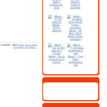
Rallye-
Marche-
Enghien-01-
contre-l-
2015
austerite
Album -
STOP-
violence
Album - 29-
Mars-2014-
Manif-contre-
expulsion
e couronne
-
dans
Droits: bon à savoir
commenter cet article
…
Album - Sur le
Album - C'est
pont pour le 6
beau
Février
Argenteuil la
nuit