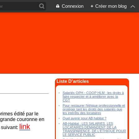
Connexion
+
Créer mon blog
Liste D'articles
Salariés OPH - COOP HLM : les droits à
faire respecter et à améliorer avec la
CGT
Pour restaurer l'éthique professionnelle et
protéger tant les droits des salariés que
les intérêts des locataires
primes édité par le
Quel avenir pour AB habitat ?
 grande couronne en
AB-Habitat : LES SALARIES, LES
link
n suivant:
LOCATAIRES DEMANDENT DE LA
TRANSPARENCE, DE L'ÉTHIQUE POUR
LE SERVICE PUBLIC