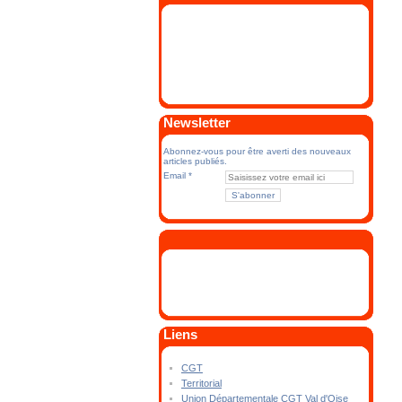
Newsletter
Abonnez-vous pour être averti des nouveaux
articles publiés.
Email
Liens
CGT
Territorial
Union Départementale CGT Val d'Oise