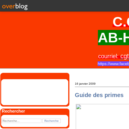
C.
AB-H
cgt
courriel:
https://www.face
16 janvier 2009
Guide des primes
Rechercher