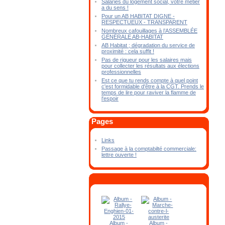
Salariés du logement social, votre métier
a du sens !
Pour un AB HABITAT DIGNE -
RESPECTUEUX - TRANSPARENT
Nombreux cafouillages à l’ASSEMBLÉE
GÉNÉRALE AB-HABITAT
AB Habitat ; dégradation du service de
proximité : cela suffit !
Pas de rigueur pour les salaires mais
pour collecter les résultats aux élections
professionnelles
Est ce que tu rends compte à quel point
c'est formidable d'être à la CGT. Prends le
temps de lire pour raviver la flamme de
l'espoir
Pages
Links
Passage à la comptabilté commerciale:
lettre ouverte !
Album -
Album -