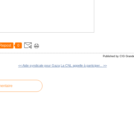
Repost
0
Published by CIG Grand
<< Aide syndicale pour Gaza
La CNL appelle à participer... >>
mentaire