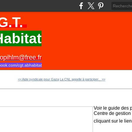
G.T.
abitat
opihlm@free.fr
book.com/cgt.abhabitat
<< Aide syndicale pour Gaza
La CNL appelle à participer... >>
Voir le guide des 
Centre de gestion
cliquant sur le lie