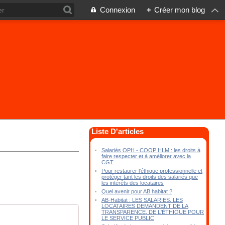
Connexion
+
Créer mon blog
Liste D'articles
Salariés OPH - COOP HLM : les droits à
faire respecter et à améliorer avec la
CGT
Pour restaurer l'éthique professionnelle et
protéger tant les droits des salariés que
les intérêts des locataires
Quel avenir pour AB habitat ?
AB-Habitat : LES SALARIES, LES
LOCATAIRES DEMANDENT DE LA
TRANSPARENCE, DE L'ÉTHIQUE POUR
LE SERVICE PUBLIC