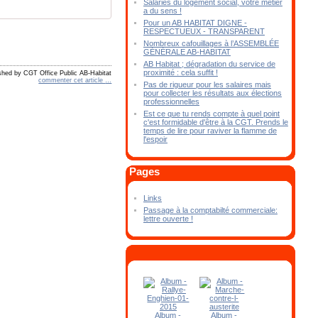
Salariés du logement social, votre métier
a du sens !
Pour un AB HABITAT DIGNE -
RESPECTUEUX - TRANSPARENT
Nombreux cafouillages à l’ASSEMBLÉE
GÉNÉRALE AB-HABITAT
AB Habitat ; dégradation du service de
proximité : cela suffit !
shed by CGT Office Public AB-Habitat
commenter cet article
…
Pas de rigueur pour les salaires mais
pour collecter les résultats aux élections
professionnelles
Est ce que tu rends compte à quel point
c'est formidable d'être à la CGT. Prends le
temps de lire pour raviver la flamme de
l'espoir
Pages
Links
Passage à la comptabilté commerciale:
lettre ouverte !
Album -
Album -