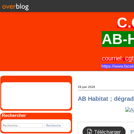
C.
AB-H
cgt
courriel:
https://www.face
29 juin 2026
AB Habitat ; dégrada
Rechercher
Télécharger
P