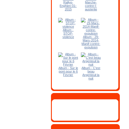
Rallye-
Marche-
Enghien-01-
contre-l-
2015
austerite
Album -
STOP-
violence
Album - 29-
Mars-2014-
Manif-contre-
expulsion
Album - Sur le
Album - C'est
pont pour le 6
beau
Février
Argenteuil la
nuit