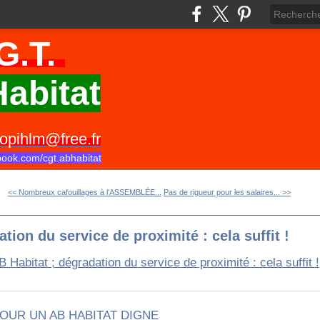
G.T.
abitat
opihlm@free.fr
book.com/cgt.abhabitat
<< Nombreux cafouillages à l’ASSEMBLÉE...
Pas de rigueur pour les salaires... >>
tion du service de proximité : cela suffit !
OUR UN AB HABITAT DIGNE