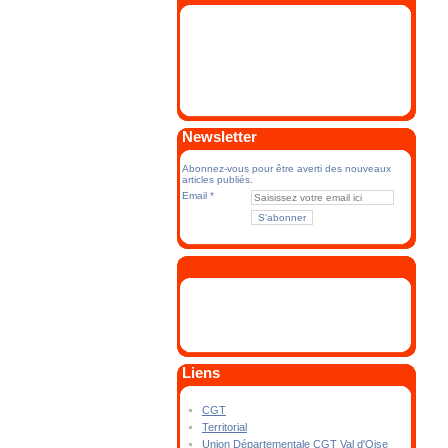
Newsletter
Abonnez-vous pour être averti des nouveaux
articles publiés.
Email
Liens
CGT
Territorial
Union Départementale CGT Val d'Oise