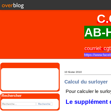
C.
AB-H
cgt
courriel:
https://www.face
10 février 2010
Calcul du surloyer
Pour calculer le surlo
Rechercher
Le supplément de