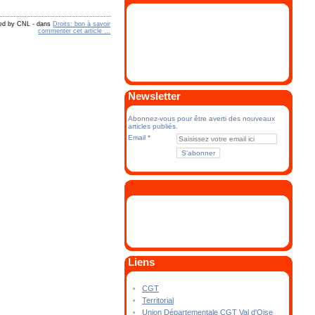
hed by CNL
-
dans
Droits: bon à savoir
commenter cet article
…
Newsletter
Abonnez-vous pour être averti des nouveaux
articles publiés.
Email
Liens
CGT
Territorial
Union Départementale CGT Val d'Oise