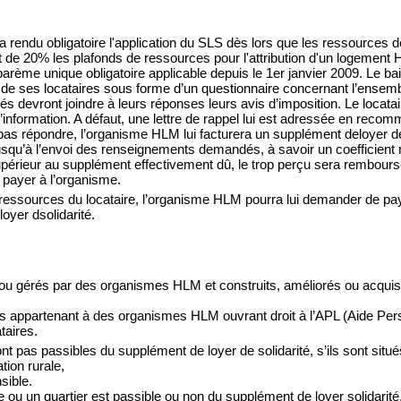
6 a rendu obligatoire l'application du SLS dès lors que les ressources 
e 20% les plafonds de ressources pour l'attribution d'un logement 
arème unique obligatoire applicable depuis le 1er janvier 2009. Le bail
 de ses locataires sous forme d’un questionnaire concernant l’ense
sés devront joindre à leurs réponses leurs avis d’imposition. Le locata
information. A défaut, une lettre de rappel lui est adressée en reco
e pas répondre, l’organisme HLM lui facturera un supplément deloyer de
qu’à l’envoi des renseignements demandés, à savoir un coefficient 
supérieur au supplément effectivement dû, le trop perçu sera rembour
à payer à l’organisme.
ressources du locataire, l’organisme HLM pourra lui demander de p
oyer dsolidarité.
u gérés par des organismes HLM et construits, améliorés ou acquis a
s appartenant à des organismes HLM ouvrant droit à l’APL (Aide Per
taires.
 pas passibles du supplément de loyer de solidarité, s’ils sont situé
tion rurale,
sible.
u un quartier est passible ou non du supplément de loyer solidarité, 