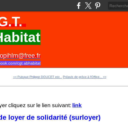
G.T.
abitat
opihlm@free.fr
book.com/cgt.abhabitat
<< Puisque Philippe DOUCET est...
Préavis de grève à l'Office... >>
yer cliquez sur le lien suivant:
link
 loyer de solidarité (surloyer)