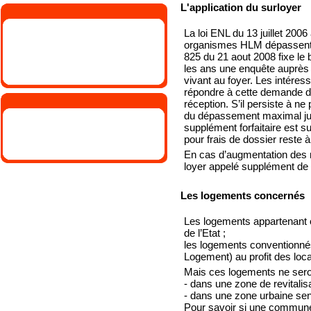
L'application du surloyer
La loi ENL du 13 juillet 200
organismes HLM dépassent d
825 du 21 aout 2008 fixe le b
les ans une enquête auprès
vivant au foyer. Les intéres
répondre à cette demande d’
réception. S’il persiste à n
du dépassement maximal jus
supplément forfaitaire est 
pour frais de dossier reste 
En cas d’augmentation des 
loyer appelé supplément de l
Les logements concernés
Les logements appartenant o
de l’Etat ;
les logements conventionné
Logement) au profit des loca
Mais ces logements ne seront
- dans une zone de revitalisa
- dans une zone urbaine sen
Pour savoir si une commune o