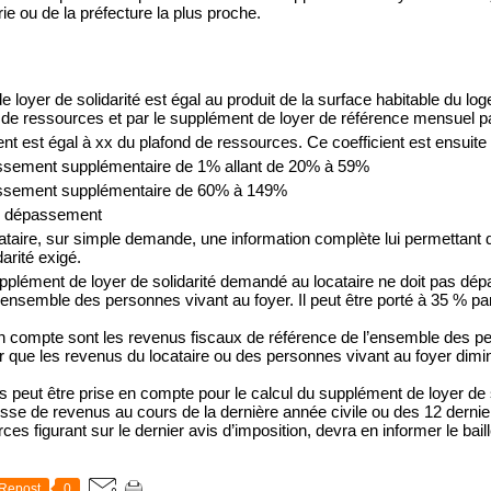
ie ou de la préfecture la plus proche.
loyer de solidarité est égal au produit de la surface habitable du log
de ressources et par le supplément de loyer de référence mensuel pa
t est égal à xx du plafond de ressources. Ce coefficient est ensuite
assement supplémentaire de 1% allant de 20% à 59%
assement supplémentaire de 60% à 149%
de dépassement
locataire, sur simple demande, une information complète lui permettant d
arité exigé.
pplément de loyer de solidarité demandé au locataire ne doit pas dé
ensemble des personnes vivant au foyer. Il peut être porté à 35 % p
n compte sont les revenus fiscaux de référence de l’ensemble des pe
ver que les revenus du locataire ou des personnes vivant au foyer dim
 peut être prise en compte pour le calcul du supplément de loyer de so
aisse de revenus au cours de la dernière année civile ou des 12 derni
s figurant sur le dernier avis d’imposition, devra en informer le baill
Repost
0