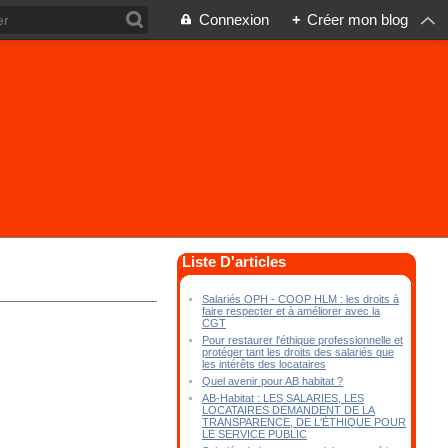
Connexion
+
Créer mon blog
Liste D'articles
Salariés OPH - COOP HLM : les droits à
faire respecter et à améliorer avec la
CGT
Pour restaurer l'éthique professionnelle et
protéger tant les droits des salariés que
les intérêts des locataires
Quel avenir pour AB habitat ?
AB-Habitat : LES SALARIES, LES
LOCATAIRES DEMANDENT DE LA
TRANSPARENCE, DE L'ÉTHIQUE POUR
LE SERVICE PUBLIC