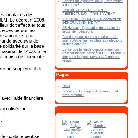
Salariés du logement social, votre métier
a du sens !
Pour un AB HABITAT DIGNE -
RESPECTUEUX - TRANSPARENT
des locataires des
Nombreux cafouillages à l’ASSEMBLÉE
HLM. Le décret n°2008-
GÉNÉRALE AB-HABITAT
leur doit effectuer tous
AB Habitat ; dégradation du service de
mble des personnes
proximité : cela suffit !
ire a un mois pour
Pas de rigueur pour les salaires mais
mmandé avec avis de
pour collecter les résultats aux élections
professionnelles
 solidarité sur la base
Est ce que tu rends compte à quel point
maximal de 14.90. Si le
c'est formidable d'être à la CGT. Prends le
sé, mais une indemnité
temps de lire pour raviver la flamme de
l'espoir
ayer un supplément de
Pages
Links
Passage à la comptabilté commerciale:
lettre ouverte !
vec l’aide financière
sonnalisée au
s :
le locataire peut se
Album -
Album -