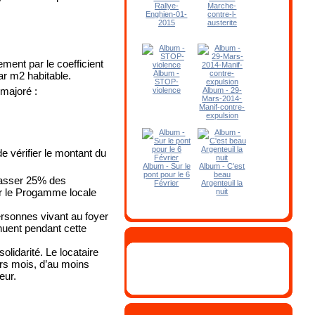
Rallye-
Marche-
Enghien-01-
contre-l-
2015
austerite
ement par le coefficient
Album -
r m2 habitable.
STOP-
 majoré :
violence
Album - 29-
Mars-2014-
Manif-contre-
expulsion
e vérifier le montant du
Album - Sur le
Album - C'est
pont pour le 6
beau
passer 25% des
Février
Argenteuil la
ar le Progamme locale
nuit
rsonnes vivant au foyer
inuent pendant cette
lidarité. Le locataire
ers mois, d’au moins
eur.