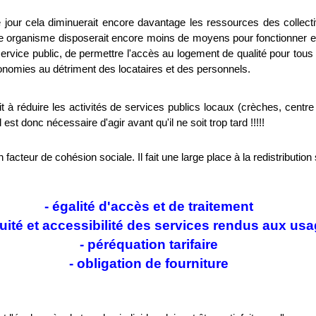
 jour cela diminuerait encore davantage les ressources des collect
e organisme disposerait encore moins de moyens pour fonctionner et 
rvice public, de permettre l'accès au logement de qualité pour tous e
conomies au détriment des locataires et des personnels.
t à réduire les activités de services publics locaux (crèches, centre 
) Il est donc nécessaire d'agir avant qu'il ne soit trop tard !!!!!
 facteur de cohésion sociale. Il fait une large place à la redistribution s
- égalité d'accès et de traitement
nuité et accessibilité des services rendus aux usa
- péréquation tarifaire
- obligation de fourniture