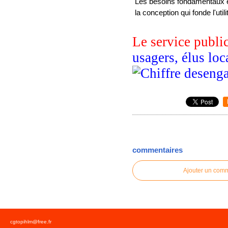
Les besoins fondamentaux et l
la conception qui fonde l'util
Le service publi
usagers, élus loc
commentaires
Ajouter un com
cgtopihlm@free.fr