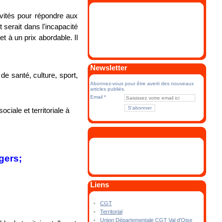
ivités pour répondre aux
serait dans l'incapacité
t à un prix abordable. Il
Newsletter
de santé, culture, sport,
Abonnez-vous pour être averti des nouveaux
articles publiés.
Email
ociale et territoriale à
gers;
Liens
CGT
Territorial
Union Départementale CGT Val d'Oise