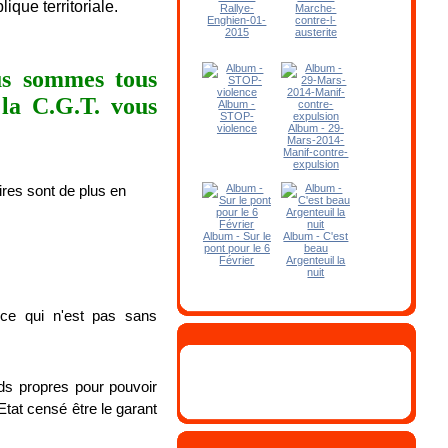
ique territoriale.
Rallye-
Marche-
Enghien-01-
contre-l-
2015
austerite
ous sommes tous
 la C.G.T. vous
Album -
STOP-
violence
Album - 29-
Mars-2014-
Manif-contre-
expulsion
ires sont de plus en
Album - Sur le
Album - C'est
pont pour le 6
beau
Février
Argenteuil la
nuit
 ce qui n'est pas sans
ds propres pour pouvoir
tat censé être le garant