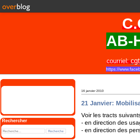
C.
AB-H
cgt
courriel:
https://www.face
16 janvier 2010
21 Janvier: Mobilis
Voir les tracts suivant
Rechercher
- en direction des us
- en direction des pe