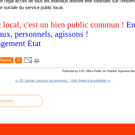
'égal accès de tous les individus doivent être satisfaits sur l'ensemble
ité sociale du service public local.
c local, c'est un bien public commun !
En
aux, personnels, agissons !
Repost
0
Published by CGT Office Public de l'Habitat Argenteuil B
<< 29 Janvier: Assises du logement...
Haiti: Appel à la solidarité >>
mentaire