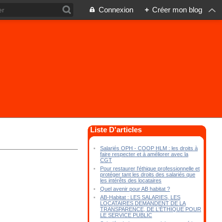
Connexion
+
Créer mon blog
Liste D'articles
Salariés OPH - COOP HLM : les droits à
faire respecter et à améliorer avec la
CGT
Pour restaurer l'éthique professionnelle et
protéger tant les droits des salariés que
les intérêts des locataires
Quel avenir pour AB habitat ?
AB-Habitat : LES SALARIES, LES
LOCATAIRES DEMANDENT DE LA
TRANSPARENCE, DE L'ÉTHIQUE POUR
LE SERVICE PUBLIC