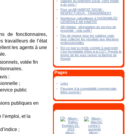
Salariés du logement social, votre métier
a du sens !
Pour un AB HABITAT DIGNE -
RESPECTUEUX - TRANSPARENT
Nombreux cafouillages à l’ASSEMBLÉE
GÉNÉRALE AB-HABITAT
AB Habitat ; dégradation du service de
proximité : cela suffit !
s de fonctionnaires,
Pas de rigueur pour les salaires mais
pour collecter les résultats aux élections
travailleurs de l’état
professionnelles
llent les agents à une
Est ce que tu rends compte à quel point
c'est formidable d'être à la CGT. Prends le
le.
temps de lire pour raviver la flamme de
l'espoir
sionnels, votée fin
ctionnaires.
Pages
vis :
sionnelle ;
Links
Passage à la comptabilté commerciale:
ervice public
lettre ouverte !
ssions publiques en
l’emploi, et la
d’indice ;
Album -
Album -