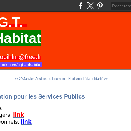
G.T.
abitat
opihlm@free.fr
book.com/cgt.abhabitat
<< 29 Janvier: Assises du logement...
Haiti: Appel à la solidarité >>
ation pour les Services Publics
s:
link
agers:
link
rsonnels: