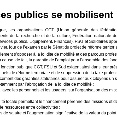
es publics se mobilisent
que, les organisations CGT (Union générale des fédération
nts de la recherche et de la culture, Fédération nationale des 
Services publics, Equipement, Finances), FSU et Solidaires appe
vier, jour de l’examen par le Sénat du projet de réforme territoria
ement s’opposer à la loi dite de mobilité et des parcours profes
en cause, de fait, la garantie de l’emploi pour l’ensemble des fon
a fonction publique CGT, FSU et Sud exigent ainsi dans leur préa
ctuels de réforme territoriale et de suppression de la taxe profes
rcement des garanties statutaires pour assurer aux citoyens un s
otamment par l’abrogation de la loi dite de mobilité ;
, avec les personnels et les usagers, sur l’organisation des mi
;
lité locale permettant le financement pérenne des missions et de 
de ressources entre collectivités ;
s de salaire et l’augmentation significative de la valeur du point 