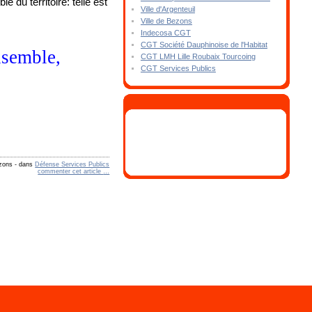
 du territoire: telle est
Ville d'Argenteuil
Ville de Bezons
Indecosa CGT
CGT Société Dauphinoise de l'Habitat
semble,
CGT LMH Lille Roubaix Tourcoing
CGT Services Publics
ezons
-
dans
Défense Services Publics
commenter cet article
…