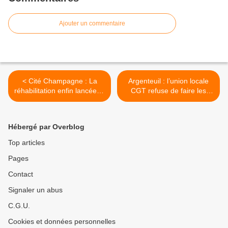
Ajouter un commentaire
< Cité Champagne : La
Argenteuil : l’union locale
réhabilitation enfin lancée et
CGT refuse de faire les
la lutte contre
frais de la restructuration de
l'augmentation des loyers
l’Espace Nelson-Mandela >
se poursuit
Hébergé par Overblog
Top articles
Pages
Contact
Signaler un abus
C.G.U.
Cookies et données personnelles