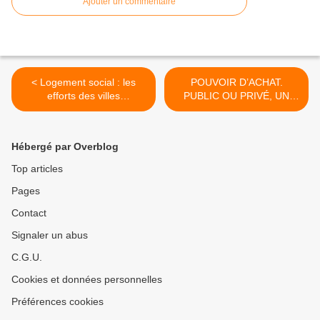
Ajouter un commentaire
< Logement social : les
POUVOIR D’ACHAT.
efforts des villes
PUBLIC OU PRIVÉ, UN
commencent à payer dans
SENTIMENT DE
le Val-d’Oise
DÉCLASSEMENT
GÉNÉRALISÉ >
Hébergé par Overblog
Top articles
Pages
Contact
Signaler un abus
C.G.U.
Cookies et données personnelles
Préférences cookies