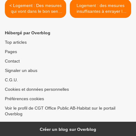
< Logement : Des mesures
Logement : des mesures
qui vont dans le bon sens
insuffisantes à enrayer la
mais insuffisantes à enrayer
crise >
la crise du logement
Hébergé par Overblog
Top articles
Pages
Contact
Signaler un abus
C.G.U.
Cookies et données personnelles
Préférences cookies
Voir le profil de CGT Office Public AB-Habitat sur le portail
Overblog
Créer un blog sur Overblog