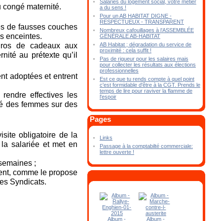
Salariés du logement social, votre métier
du congé maternité.
a du sens !
Pour un AB HABITAT DIGNE -
RESPECTUEUX - TRANSPARENT
s de fausses couches
Nombreux cafouillages à l’ASSEMBLÉE
es enceintes.
GÉNÉRALE AB-HABITAT
AB Habitat ; dégradation du service de
euros de cadeaux aux
proximité : cela suffit !
nité au prétexte qu’il
Pas de rigueur pour les salaires mais
pour collecter les résultats aux élections
professionnelles
nt adoptées et entrent
Est ce que tu rends compte à quel point
c'est formidable d'être à la CGT. Prends le
temps de lire pour raviver la flamme de
rendre effectives les
l'espoir
rité des femmes sur des
Pages
isite obligatoire de la
Links
la salariée et met en
Passage à la comptabilté commerciale:
lettre ouverte !
 semaines ;
ment, comme le propose
es Syndicats.
Album -
Album -