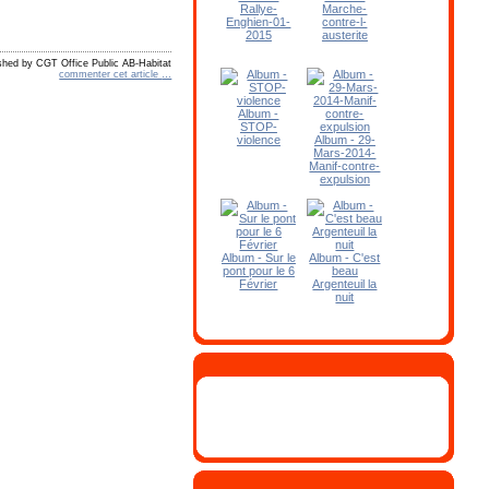
Rallye-
Marche-
Enghien-01-
contre-l-
2015
austerite
shed by CGT Office Public AB-Habitat
commenter cet article
…
Album -
STOP-
violence
Album - 29-
Mars-2014-
Manif-contre-
expulsion
Album - Sur le
Album - C'est
pont pour le 6
beau
Février
Argenteuil la
nuit