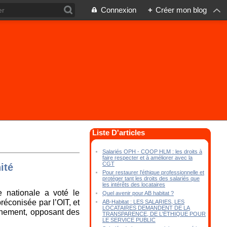
Connexion
+
Créer mon blog
Liste D'articles
Salariés OPH - COOP HLM : les droits à
faire respecter et à améliorer avec la
CGT
ité
Pour restaurer l'éthique professionnelle et
protéger tant les droits des salariés que
les intérêts des locataires
e nationale a voté le
Quel avenir pour AB habitat ?
éconisée par l’OIT, et
AB-Habitat : LES SALARIES, LES
LOCATAIRES DEMANDENT DE LA
ernement, opposant des
TRANSPARENCE, DE L'ÉTHIQUE POUR
LE SERVICE PUBLIC