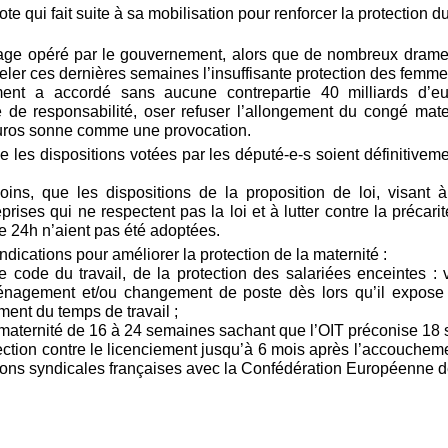
ote qui fait suite à sa mobilisation pour renforcer la protection 
ge opéré par le gouvernement, alors que de nombreux drame
peler ces dernières semaines l’insuffisante protection des femm
ent a accordé sans aucune contrepartie 40 milliards d’
 de responsabilité, oser refuser l’allongement du congé mater
’euros sonne comme une provocation.
 les dispositions votées par les député-e-s soient définitiveme
ns, que les dispositions de la proposition de loi, visant à 
eprises qui ne respectent pas la loi et à lutter contre la préca
e 24h n’aient pas été adoptées.
dications pour améliorer la protection de la maternité :
e code du travail, de la protection des salariées enceintes : v
énagement et/ou changement de poste dès lors qu’il expose 
ment du temps de travail ;
 maternité de 16 à 24 semaines sachant que l’OIT préconise 18
tection contre le licenciement jusqu’à 6 mois après l’accouche
ions syndicales françaises avec la Confédération Européenne d