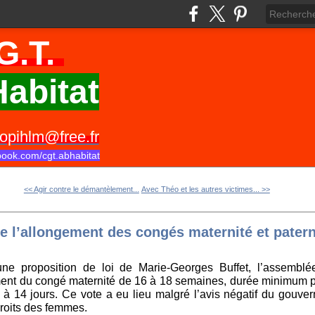
G.T.
abitat
opihlm@free.fr
book.com/cgt.abhabitat
<< Agir contre le démantèlement...
Avec Théo et les autres victimes... >>
de l’allongement des congés maternité et patern
une proposition de loi de Marie-Georges Buffet, l’assemblé
ent du congé maternité de 16 à 18 semaines, durée minimum pr
 à 14 jours. Ce vote a eu lieu malgré l’avis négatif du gouv
droits des femmes.