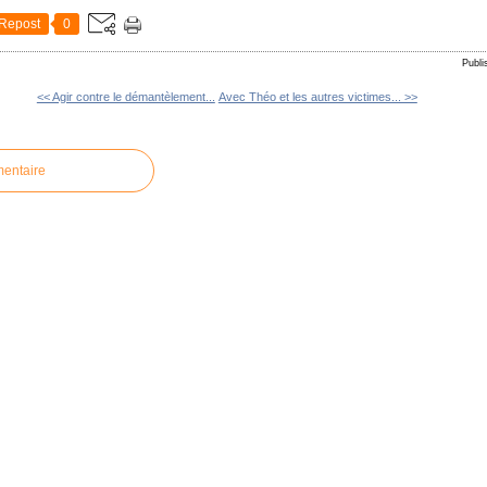
Repost
0
Publi
<< Agir contre le démantèlement...
Avec Théo et les autres victimes... >>
mentaire