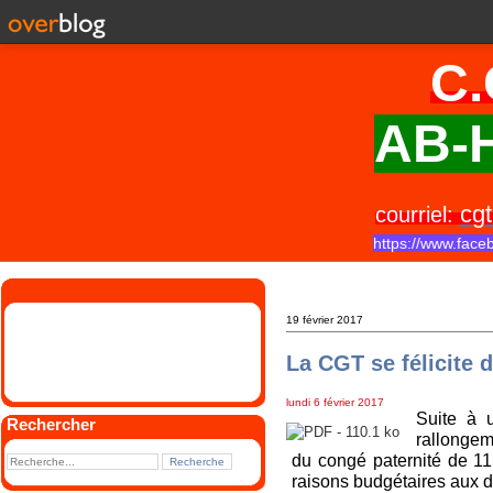
C.
AB-H
cgt
courriel:
https://www.face
19 février 2017
La CGT se félicite 
lundi 6 février 2017
Suite à 
Rechercher
rallongem
du congé paternité de 11
raisons budgétaires aux 