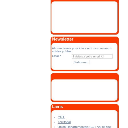
Newsletter
Abonnez-vous pour être averti des nouveaux
articles publiés.
Email
Liens
CGT
Territorial
Union Départementale CGT Val d'Oise