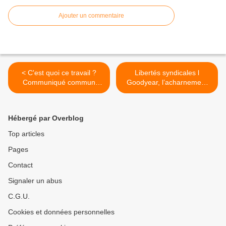
Ajouter un commentaire
< C'est quoi ce travail ?
Libertés syndicales l
Communiqué commun
Goodyear, l’acharnement
CGT, FSU, Solidaires,
continue >
UNEF, UNL et FIDL
Hébergé par Overblog
Top articles
Pages
Contact
Signaler un abus
C.G.U.
Cookies et données personnelles