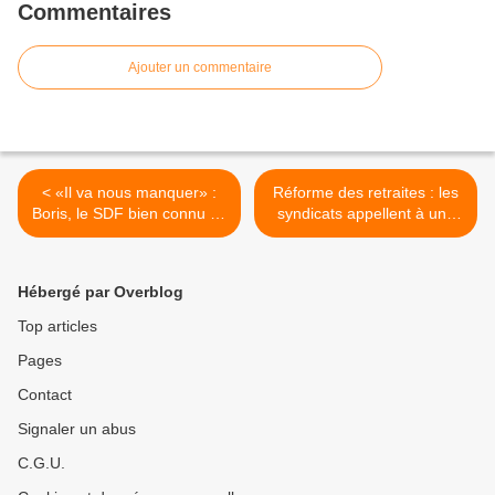
Commentaires
Ajouter un commentaire
< «Il va nous manquer» :
Réforme des retraites : les
Boris, le SDF bien connu de
syndicats appellent à une
la basilique d’Argenteuil,
journée de grève et de
retrouvé mort
manifestations le 19 janvier
>
Hébergé par Overblog
Top articles
Pages
Contact
Signaler un abus
C.G.U.