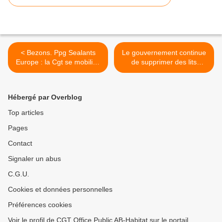
< Bezons. Ppg Sealants
Le gouvernement continue
Europe : la Cgt se mobilise
de supprimer des lits
contre la fermeture de
d’hospitalisation : la carte
l'usine
des hôpitaux concernés >
Hébergé par Overblog
Top articles
Pages
Contact
Signaler un abus
C.G.U.
Cookies et données personnelles
Préférences cookies
Voir le profil de CGT Office Public AB-Habitat sur le portail