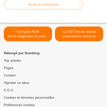
Ajouter un commentaire
< Congrès HLM :
La CGT fait de solides
entre résignation et colère
propositions contre la
face aux coupes
pauvreté >
budgétaires
Hébergé par Overblog
Top articles
Pages
Contact
Signaler un abus
C.G.U.
Cookies et données personnelles
Préférences cookies