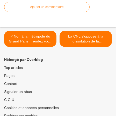
Ajouter un commentaire
< Non à la métropole du
La CNL s'oppose à la
Grand Paris : rendez vous
dissolution de la
vendredi 18 Juillet 18H30
communauté
devant la Mairie à
d'agglomération Argenteuil
l'occasion du Conseil
Bezons >
Hébergé par Overblog
municipal
Top articles
Pages
Contact
Signaler un abus
C.G.U.
Cookies et données personnelles
Préférences cookies