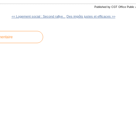
Published by CGT Office Public 
<< Logement social : Second rallye...
Des impôts justes et efficaces >>
mentaire