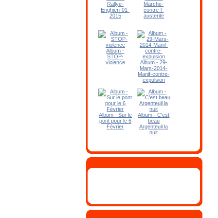
Rallye-
Marche-
Enghien-01-
contre-l-
2015
austerite
Album -
STOP-
violence
Album - 29-
Mars-2014-
Manif-contre-
expulsion
Album - Sur le
Album - C'est
pont pour le 6
beau
Février
Argenteuil la
nuit