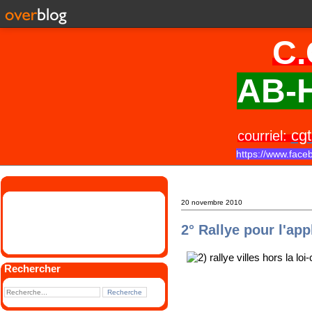
C.
AB-H
cgt
courriel:
https://www.face
20 novembre 2010
2° Rallye pour l'ap
Rechercher