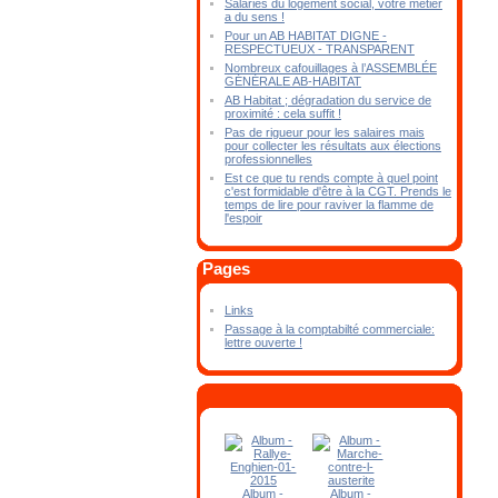
Salariés du logement social, votre métier
a du sens !
Pour un AB HABITAT DIGNE -
RESPECTUEUX - TRANSPARENT
Nombreux cafouillages à l’ASSEMBLÉE
GÉNÉRALE AB-HABITAT
AB Habitat ; dégradation du service de
proximité : cela suffit !
Pas de rigueur pour les salaires mais
pour collecter les résultats aux élections
professionnelles
Est ce que tu rends compte à quel point
c'est formidable d'être à la CGT. Prends le
temps de lire pour raviver la flamme de
l'espoir
Pages
Links
Passage à la comptabilté commerciale:
lettre ouverte !
Album -
Album -