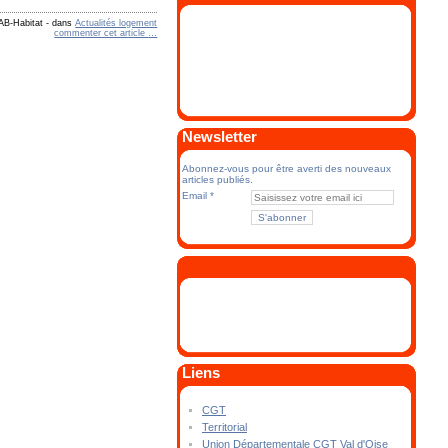
AB-Habitat
-
dans
Actualités logement
commenter cet article
…
Newsletter
Abonnez-vous pour être averti des nouveaux
articles publiés.
Email
Liens
CGT
Territorial
Union Départementale CGT Val d'Oise