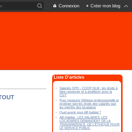
Connexion
+
Créer mon blog
Liste D'articles
Salariés OPH - COOP HLM : les droits à
faire respecter et à améliorer avec la
CGT
RTOUT
Pour restaurer l'éthique professionnelle et
protéger tant les droits des salariés que
les intérêts des locataires
Quel avenir pour AB habitat ?
AB-Habitat : LES SALARIES, LES
LOCATAIRES DEMANDENT DE LA
TRANSPARENCE, DE L'ÉTHIQUE POUR
LE SERVICE PUBLIC