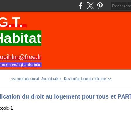
G.T.
abitat
opihlm@free.fr
book.com/cgt.abhabitat
<< Logement social : Second rallye...
Des impôts justes et efficaces >>
plication du droit au logement pour tous et PA