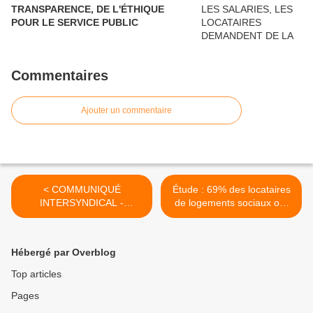
TRANSPARENCE, DE L'ÉTHIQUE
POUR LE SERVICE PUBLIC
Commentaires
Ajouter un commentaire
< COMMUNIQUÉ
Étude : 69% des locataires
INTERSYNDICAL -
de logements sociaux ont
RETRAITES : PREMIÈRE
des difficultés financières
JOURNÉE DE
en 2022 soit 12% de plus
MOBILISATION LE 19
qu’il y a un an >
Hébergé par Overblog
JANVIER
Top articles
Pages