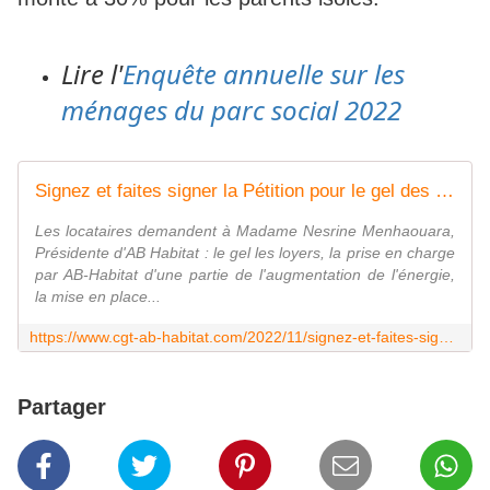
Lire l'
Enquête annuelle sur les
ménages du parc social 2022
Signez et faites signer la Pétition pour le gel des loyers, la baisse des charges et une meilleure gestion d'ABH - C.G.T. AB-Habitat
Les locataires demandent à Madame Nesrine Menhaouara,
Présidente d'AB Habitat : le gel les loyers, la prise en charge
par AB-Habitat d'une partie de l'augmentation de l'énergie,
la mise en place...
https://www.cgt-ab-habitat.com/2022/11/signez-et-faites-signer-la-petition-pour-le-gel-des-loyers-la-baisse-des-charges-et-une-meilleure-gestion-d-abh.html
Partager