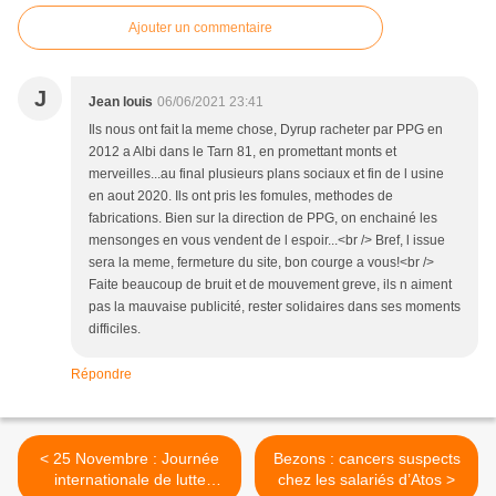
Ajouter un commentaire
J
Jean louis
06/06/2021 23:41
Ils nous ont fait la meme chose, Dyrup racheter par PPG en
2012 a Albi dans le Tarn 81, en promettant monts et
merveilles...au final plusieurs plans sociaux et fin de l usine
en aout 2020. Ils ont pris les fomules, methodes de
fabrications. Bien sur la direction de PPG, on enchainé les
mensonges en vous vendent de l espoir...<br /> Bref, l issue
sera la meme, fermeture du site, bon courge a vous!<br />
Faite beaucoup de bruit et de mouvement greve, ils n aiment
pas la mauvaise publicité, rester solidaires dans ses moments
difficiles.
Répondre
< 25 Novembre : Journée
Bezons : cancers suspects
internationale de lutte
chez les salariés d’Atos >