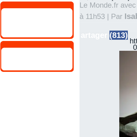
Le Monde.fr avec
Isa
à 11h53
|
Par
artager
(813)
ht
0