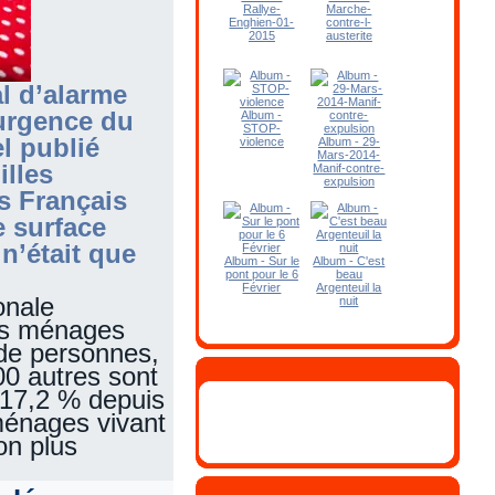
Rallye-
Marche-
Enghien-01-
contre-l-
2015
austerite
al d’alarme
surgence du
Album -
STOP-
l publié
violence
Album - 29-
Mars-2014-
illes
Manif-contre-
expulsion
es Français
e surface
 n’était que
Album - Sur le
Album - C'est
pont pour le 6
beau
Février
Argenteuil la
onale
nuit
es ménages
 de personnes,
00 autres sont
 17,2 % depuis
ménages vivant
ion plus