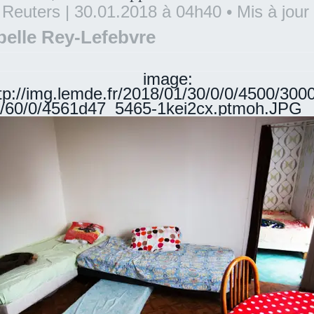
 Reuters
|
30.01.2018 à 04h40
• Mis à jour
belle Rey-Lefebvre
image:
tp://img.lemde.fr/2018/01/30/0/0/4500/300
/60/0/4561d47_5465-1kei2cx.ptmoh.JPG