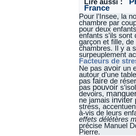
P
Lire aussi :
France
Pour l’Insee, la 
chambre par coupl
pour deux enfant
enfants s’ils son
garçon et fille, d
chambres. Il y a 
surpeuplement ac
Facteurs de stre
avoir
Ne pas
un e
autour d’une tabl
faire
pas
de réser
pouvoir
pas
s’iso
manque
devoirs,
inviter
ne jamais
stress, accentuent 
à-vis de leurs en
effets délétères m
précise Manuel D
Pierre.