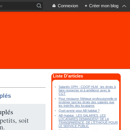
Connexion
+
Créer mon blog
Liste D'articles
Salariés OPH - COOP HLM : les droits à
faire respecter et à améliorer avec la
CGT
plés
Pour restaurer l'éthique professionnelle et
protéger tant les droits des salariés que
les intérêts des locataires
uplés
Quel avenir pour AB habitat ?
AB-Habitat : LES SALARIES, LES
etits, soit
LOCATAIRES DEMANDENT DE LA
TRANSPARENCE, DE L'ÉTHIQUE POUR
n.
LE SERVICE PUBLIC