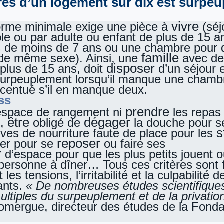
rès d’un logement sur dix est surpeu
vivre
norme minimale exige une pièce à
(séj
e ou par adulte ou enfant de plus de 15 a
s de moins de 7 ans ou une chambre pour 
famille
t de même sexe). Ainsi, une
avec de
disposer
e plus de 15 ans, doit
d’un séjour e
surpeuplement lorsqu’il manque une chamb
centué s’il en manque deux.
ss
prendre
space de rangement ni
les repas
être
dégager
e,
obligé de
la douche pour 
s
ves de nourriture faute de place pour les
reposer
ler pour se
ou faire ses
r
d’espace pour que les plus petits jouent 
personne à dîner… Tous ces critères sont 
les tensions, l’irritabilité et la culpabilité 
fants.
« De nombreuses études scientifique
ultiples du surpeuplement et de la privation
omergue, directeur des études de la Fond