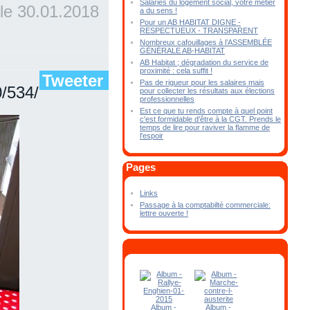
Salariés du logement social, votre métier
 le
30.01.2018
a du sens !
Pour un AB HABITAT DIGNE -
RESPECTUEUX - TRANSPARENT
Nombreux cafouillages à l’ASSEMBLÉE
GÉNÉRALE AB-HABITAT
AB Habitat ; dégradation du service de
proximité : cela suffit !
Tweeter
Pas de rigueur pour les salaires mais
0/534/
pour collecter les résultats aux élections
professionnelles
Est ce que tu rends compte à quel point
c'est formidable d'être à la CGT. Prends le
temps de lire pour raviver la flamme de
l'espoir
Pages
Links
Passage à la comptabilté commerciale:
lettre ouverte !
Album -
Album -