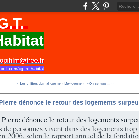
G.T.
abitat
opihlm@free.fr
book.com/cgt.abhabitat
<< Les chiffres du mal logement
Mal-logement : «On est tous... >>
Pierre dénonce le retour des logements surpeu
Pierre dénonce le retour des logements surpe
s de personnes vivent dans des logements trop p
n 2006, selon le rapport annuel de la fondatio