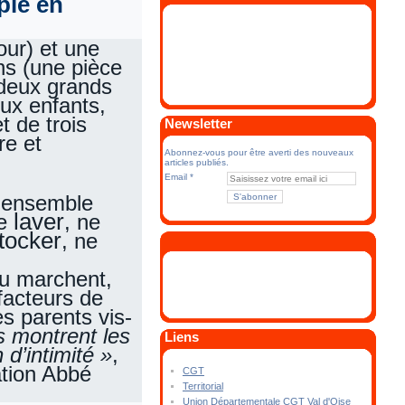
plé en
our) et une
ns (une pièce
deux grands
ux enfants,
t de trois
Newsletter
re et
Abonnez-vous pour être averti des nouveaux
articles publiés.
Email
 ensemble
laver
se
, ne
tocker
, ne
ou marchent,
facteurs de
des parents vis-
s montrent les
Liens
 d’intimité »
,
ation Abbé
CGT
Territorial
Union Départementale CGT Val d'Oise