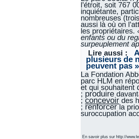
l’étroit, soit 767
inquiétante, part
nombreuses (trois
aussi là où on l’
les propriétaires.
enfants ou du reg
surpeuplement ap
A
Lire aussi :
plusieurs de n
peuvent pas 
La Fondation Abbé
parc HLM en répo
et qui souhaitent
produire
;
davanta
concevoir
;
des ha
renforcer
;
la pri
suroccupation ac
En savoir plus sur http://www.l