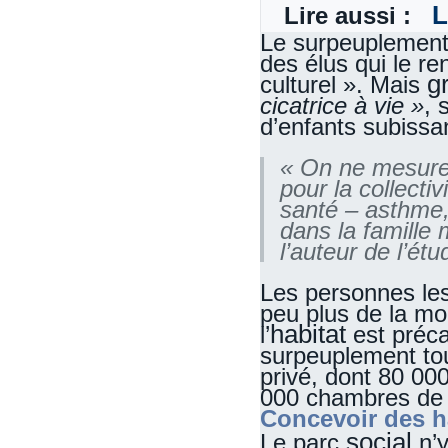
L
Lire aussi :
Le surpeuplemen
des élus qui le r
g
culturel ». Mais
cicatrice à vie »
, 
d’enfants subissan
« On ne mesure
pour la collecti
santé – asthme, 
dans la famille 
l’auteur de l’ét
Les personnes les
peu plus de la mo
habitat
l’
est préca
surpeuplement to
privé, dont 80 00
000 chambres de
Concevoir des ha
social
Le parc
n’y