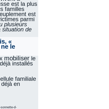
sse est la plus
 familles
peuplement est
victimes parmi
u plusieurs
situation de
s, «
 ne le
mobiliser
ux
le
éjà installés
d
ellule familiale
 déjà en
-sonnette-d-