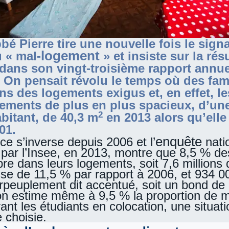
é Pierre tire une nouvelle fois le sign
logement
 « mal-
» et insiste sur la ré
dans son vingt-troisième rapport annue
. On pensait révolu le temps où des fam
ns des logements exigus et, en effet, l
gements de plus en plus spacieux, d’un
2
bitant, de 40,3 m
en 2013 alors qu’elle
01.
enquête
ce s’inverse depuis 2006 et l’
nati
par l’Insee, en 2013, montre que 8,5 % d
re dans leurs logements, soit 7,6 millions
sse de 11,5 % par rapport à 2006, et 934 0
urpeuplement dit accentué, soit un bond de
on estime même à 9,5 % la proportion de 
grant les étudiants en colocation, une situat
 choisie.