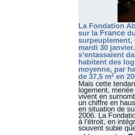
La Fondation Abb
France
sur la
du
surpeuplement, 
mardi 30 janvier
s’entassaient da
habitent des lo
moyenne, par ha
2
de 37,5 m
en 20
Mais cette tendan
logement, menée 
vivent en surnomb
un chiffre en hau
en situation de s
2006. La Fondati
à l’étroit, en inté
souvent subie que