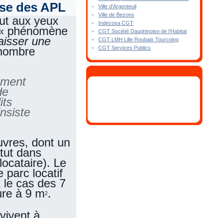
sse des APL
Ville d'Argenteuil
Ville de Bezons
out aux yeux
Indecosa CGT
un « phénomène
CGT Société Dauphinoise de l'Habitat
aisser une
CGT LMH Lille Roubaix Tourcoing
CGT Services Publics
e nombre
ement
de
its
insiste
uvres, dont un
tut dans
locataire). Le
parc locatif
 le cas des 7
ure à 9 m
.
2
vivent à