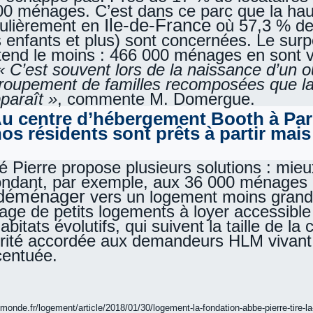
 000 ménages. C’est dans ce parc que la hau
Ile-de-France
iculièrement en
où 57,3 % des
 enfants et plus) sont concernées. Le sur
attend le moins : 466 000 ménages en sont 
« C’est souvent lors de la naissance d’un o
roupement de familles recomposées que la 
paraît »
, commente M. Domergue.
u centre d’hébergement Booth à Pari
os résidents sont prêts à partir mais
»
 Pierre propose plusieurs solutions : mie
ndant, par exemple, aux 36 000 ménages d
déménager
vers un logement moins gran
ge de petits logements à loyer accessible
bitats évolutifs, qui suivent la taille de la c
orité accordée aux demandeurs HLM vivant
centuée.
emonde.fr/logement/article/2018/01/30/logement-la-fondation-abbe-pierre-tire-la