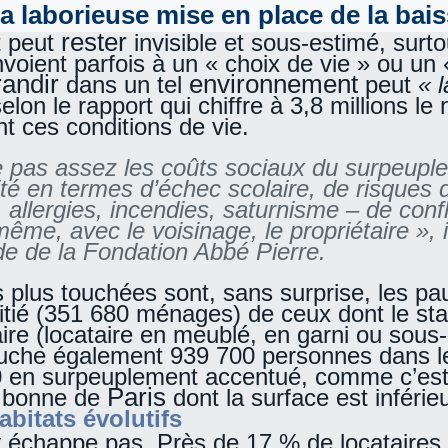
a laborieuse mise en place de la bai
rester
t peut
invisible et sous-estimé, surt
envoient parfois à un « choix de vie » ou 
randir
environnement
dans un tel
peut
« l
selon le rapport qui chiffre à 3,8 millions l
t ces conditions de vie.
 pas assez les coûts sociaux du surpeupl
vité en termes d’échec scolaire, de risques 
allergies, incendies, saturnisme – de confl
même, avec le voisinage, le propriétaire », 
ude de la Fondation Abbé Pierre.
 plus touchées sont, sans surprise, les pa
itié (351 680 ménages) de ceux dont le sta
ire (locataire en meublé, en garni ou sous-
uche également 939 700 personnes dans le 
0 en surpeuplement accentué, comme c’est
Paris
 bonne de
dont la surface est inférie
bitats évolutifs
 échappe pas. Près de 17 % de locataires 