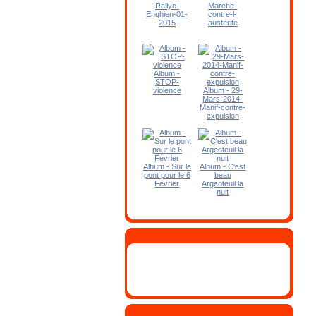
Rallye-
Marche-
Enghien-01-
contre-l-
2015
austerite
Album -
STOP-
violence
Album - 29-
Mars-2014-
Manif-contre-
expulsion
Album - Sur le
Album - C'est
pont pour le 6
beau
Février
Argenteuil la
nuit