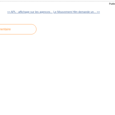
Publi
<< APL : affichage sur les agences...
Le Mouvement Hlm demande un... >>
mentaire