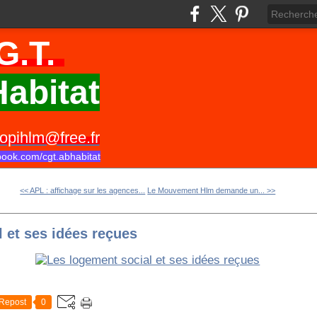
G.T.
abitat
opihlm@free.fr
book.com/cgt.abhabitat
<< APL : affichage sur les agences...
Le Mouvement Hlm demande un... >>
 et ses idées reçues
Repost
0