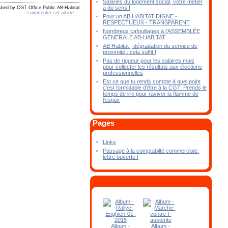
Salariés du logement social, votre métier
a du sens !
shed by CGT Office Public AB-Habitat
commenter cet article
…
Pour un AB HABITAT DIGNE -
RESPECTUEUX - TRANSPARENT
Nombreux cafouillages à l’ASSEMBLÉE
GÉNÉRALE AB-HABITAT
AB Habitat ; dégradation du service de
proximité : cela suffit !
Pas de rigueur pour les salaires mais
pour collecter les résultats aux élections
professionnelles
Est ce que tu rends compte à quel point
c'est formidable d'être à la CGT. Prends le
temps de lire pour raviver la flamme de
l'espoir
Pages
Links
Passage à la comptabilté commerciale:
lettre ouverte !
Album -
Album -