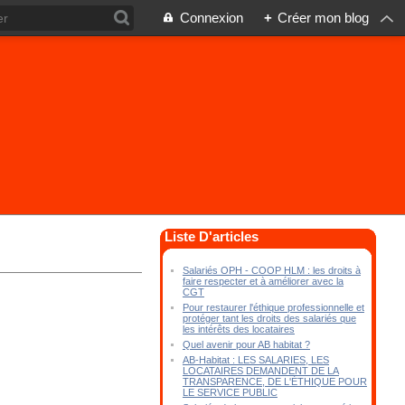
Connexion
+
Créer mon blog
Liste D'articles
Salariés OPH - COOP HLM : les droits à
faire respecter et à améliorer avec la
CGT
Pour restaurer l'éthique professionnelle et
protéger tant les droits des salariés que
les intérêts des locataires
Quel avenir pour AB habitat ?
AB-Habitat : LES SALARIES, LES
LOCATAIRES DEMANDENT DE LA
TRANSPARENCE, DE L'ÉTHIQUE POUR
LE SERVICE PUBLIC