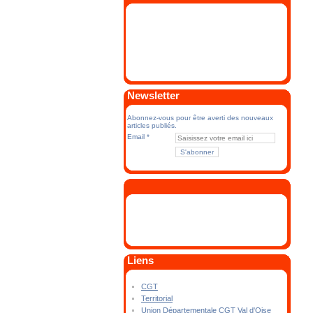
Newsletter
Abonnez-vous pour être averti des nouveaux
articles publiés.
Email
Liens
CGT
Territorial
Union Départementale CGT Val d'Oise