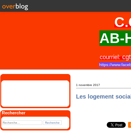
C.
AB-H
cgt
courriel:
https://www.face
1 novembre 2017
Les logement social
Rechercher