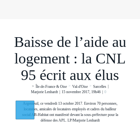
Baisse de l’aide au
logement : la CNL
95 écrit aux élus
>
>
|
>
Île-de-France & Oise
Val-d'Oise
Sarcelles
Marjorie Lenhardt
|
15 novembre 2017, 19h46
|
0
Argenteuil, ce vendredi 13 octobre 2017. Environ 70 personnes,
locataires, amicales de locataires employés et cadres du bailleur
social AB-Habitat ont manifesté devant la sous-préfecture pour la
défense des APL. LP/Marjorie Lenhardt