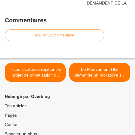
Commentaires
Ajouter un commentaire
< Les locataires rejettent le
Le Mouvement Hlm
projet de privatisation de
demande un moratoire sur
l'OPH de Bobigny : un
la baisse des APL >
résultat clair sans appel !
Hébergé par Overblog
Top articles
Pages
Contact
Signaler un abus