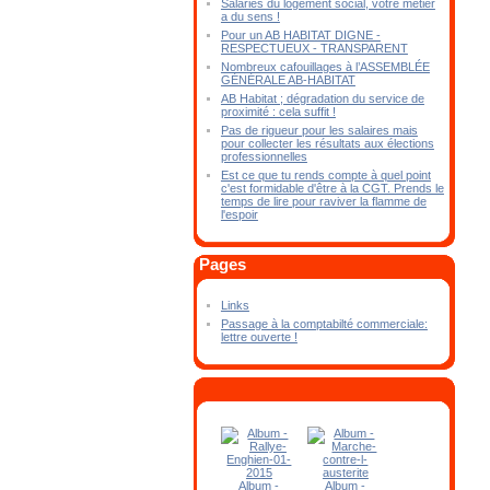
Salariés du logement social, votre métier
a du sens !
Pour un AB HABITAT DIGNE -
RESPECTUEUX - TRANSPARENT
Nombreux cafouillages à l’ASSEMBLÉE
GÉNÉRALE AB-HABITAT
AB Habitat ; dégradation du service de
proximité : cela suffit !
Pas de rigueur pour les salaires mais
pour collecter les résultats aux élections
professionnelles
Est ce que tu rends compte à quel point
c'est formidable d'être à la CGT. Prends le
temps de lire pour raviver la flamme de
l'espoir
Pages
Links
Passage à la comptabilté commerciale:
lettre ouverte !
Album -
Album -