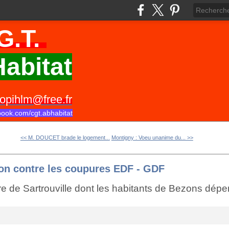
G.T.
abitat
opihlm@free.fr
book.com/cgt.abhabitat
<< M. DOUCET brade le logement...
Montigny : Voeu unanime du... >>
ion contre les coupures EDF - GDF
e de Sartrouville dont les habitants de Bezons dépe