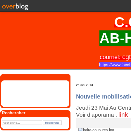
C.
AB-H
cgt
courriel:
https://www.face
25 mai 2013
Nouvelle mobilisat
Jeudi 23 Mai Au Centr
Rechercher
link
Voir diaporama :