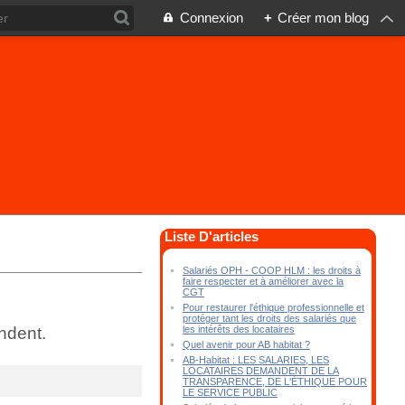
Connexion
+
Créer mon blog
Liste D'articles
Salariés OPH - COOP HLM : les droits à
faire respecter et à améliorer avec la
CGT
Pour restaurer l'éthique professionnelle et
protéger tant les droits des salariés que
les intérêts des locataires
ndent.
Quel avenir pour AB habitat ?
AB-Habitat : LES SALARIES, LES
LOCATAIRES DEMANDENT DE LA
TRANSPARENCE, DE L'ÉTHIQUE POUR
LE SERVICE PUBLIC