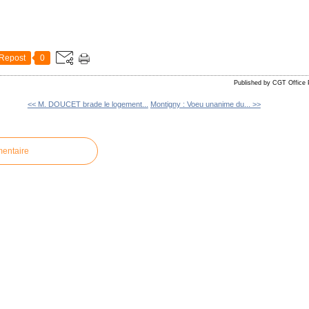
Repost
0
Published by CGT Office 
<< M. DOUCET brade le logement...
Montigny : Voeu unanime du... >>
mentaire