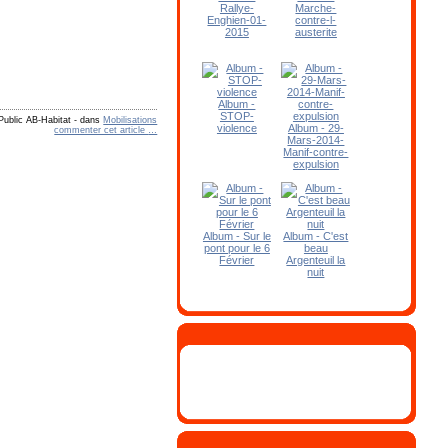
Rallye-
Marche-
Enghien-01-
contre-l-
2015
austerite
Album -
STOP-
Public AB-Habitat
-
dans
Mobilisations
violence
Album - 29-
commenter cet article
…
Mars-2014-
Manif-contre-
expulsion
Album - Sur le
Album - C'est
pont pour le 6
beau
Février
Argenteuil la
nuit