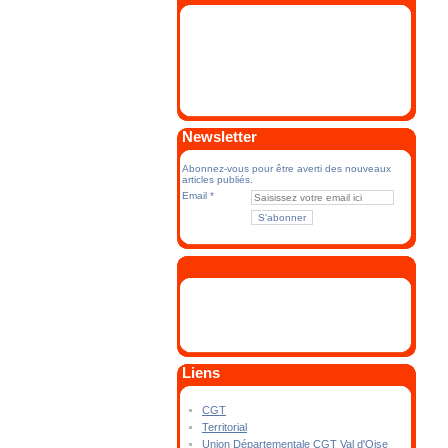
Newsletter
Abonnez-vous pour être averti des nouveaux
articles publiés.
Email
Liens
CGT
Territorial
Union Départementale CGT Val d'Oise