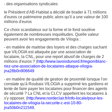
- des organisations syndicales
le Président d'AB-Habitat a décidé de brader à 71 millions
d'euros ce patrimoine public alors qu'il a une valeur de 100
millions d'euros
Ce choix scandaleux sur la forme et le fond soulève
également de nombreuses inquiétudes. Quelle valeur
peuvent avoir les engagements de Vilogia :
- en matière de maitrise des loyers et des charges sachant
que VILOGIA est attaquée par une association de
locataire, la CNL, pour une report abusif de charges de 2
millions d'euros ? (
http://www.lavoixdunord.fr/region/blanc-
riez-une-association-de-locataires-attaque-vilogia-
jna28b0n906649
- en matière de qualité de gestion de proximité lorsque l'on
constate qu'à Roubaix VILOGIA a supprimé les gardiens et
tente de faire payer les locataires pour financer des agents
de sécurité ? La CNL et la CLCV appellent les locataires à
s'y opposer. (
http://www.nordeclair.fr/info-locale/pour-les-
locataires-de-vilogia-la-securite-c-est-10-80-
jna50b0n211549
,