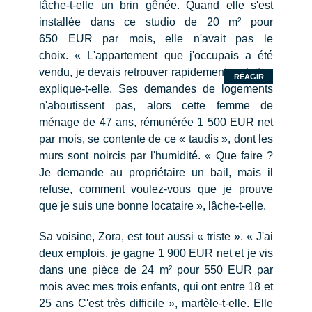
lâche-t-elle un brin gênée. Quand elle s'est
installée dans ce studio de 20 m² pour
650 EUR par mois, elle n'avait pas le
choix. « L'appartement que j'occupais a été
vendu, je devais retrouver rapidement un toit »,
RÉAGIR
explique-t-elle. Ses demandes de logements
n'aboutissent pas, alors cette femme de
ménage de 47 ans, rémunérée 1 500 EUR net
par mois, se contente de ce « taudis », dont les
murs sont noircis par l'humidité. « Que faire ?
Je demande au propriétaire un bail, mais il
refuse, comment voulez-vous que je prouve
que je suis une bonne locataire », lâche-t-elle.
Sa voisine, Zora, est tout aussi « triste ». « J'ai
deux emplois, je gagne 1 900 EUR net et je vis
dans une pièce de 24 m² pour 550 EUR par
mois avec mes trois enfants, qui ont entre 18 et
25 ans C'est très difficile », martèle-t-elle. Elle