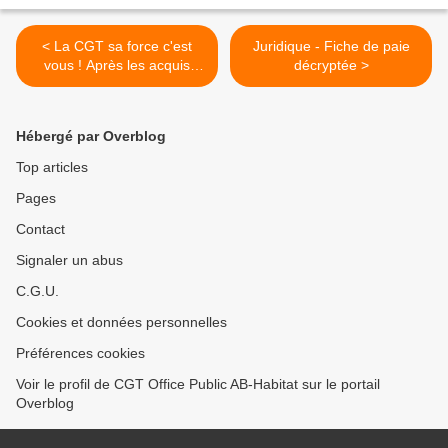
< La CGT sa force c'est
Juridique - Fiche de paie
vous ! Après les acquis
décryptée >
obtenus dans le cadre de la
NAO, la CGT obtient une
prime exceptionnelle pour
Hébergé par Overblog
compenser l'absence
d'intéressement
Top articles
Pages
Contact
Signaler un abus
C.G.U.
Cookies et données personnelles
Préférences cookies
Voir le profil de CGT Office Public AB-Habitat sur le portail
Overblog