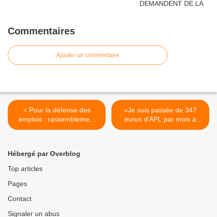
Commentaires
Ajouter un commentaire
< Pour la défense des
«Je suis passée de 347
emplois : rassemblement
euros d’APL par mois à
Mardi 8 juin 11H devant la
zéro du jour au lendemain»
Sous Préfecture
: les effets pervers de la
d'Argenteuil
réforme se font sentir >
Hébergé par Overblog
Top articles
Pages
Contact
Signaler un abus