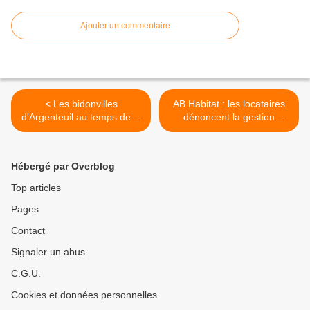
Ajouter un commentaire
< Les bidonvilles
AB Habitat : les locataires
d'Argenteuil au temps de la
dénoncent la gestion
guerre d'Algérie
défaillante, le manque de
rigueur et de
professionnalisme de la
Hébergé par Overblog
Direction Générale >
Top articles
Pages
Contact
Signaler un abus
C.G.U.
Cookies et données personnelles