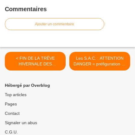
Commentaires
Ajouter un commentaire
< FIN DE LA TRÊVE
Les S.A.C. : ATTENTION
HIVERNALE DES
DANGER = préfiguration de
EXPULSIONS, COMMENT
la fusion des organismes
SE FAIRE AIDER À PAYER
HLM >
LE LOYER ?
Hébergé par Overblog
Top articles
Pages
Contact
Signaler un abus
C.G.U.