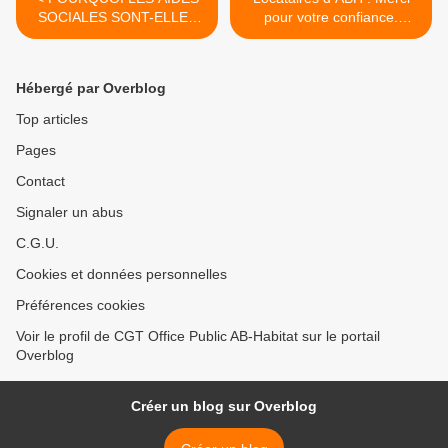
SOCIALES SONT-ELLES
pour votre confiance.
DES DROITS ACQUIS
Indecosa CGT mesure le
SANS CONTREPARTIES ?
poids de vos exigences
pour être entendu. >
Hébergé par Overblog
Top articles
Pages
Contact
Signaler un abus
C.G.U.
Cookies et données personnelles
Préférences cookies
Voir le profil de CGT Office Public AB-Habitat sur le portail
Overblog
Créer un blog sur Overblog