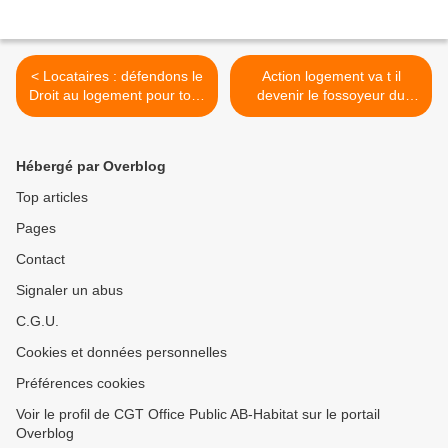
< Locataires : défendons le
Action logement va t il
Droit au logement pour tous
devenir le fossoyeur du
Indecosa CGT Argenteuil -
logement social ? Action
Bezons
Logement s'engage dans la
vente des HLM >
Hébergé par Overblog
Top articles
Pages
Contact
Signaler un abus
C.G.U.
Cookies et données personnelles
Préférences cookies
Voir le profil de CGT Office Public AB-Habitat sur le portail
Overblog