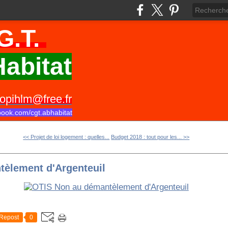
G.T.
abitat
opihlm@free.fr
book.com/cgt.abhabitat
<< Projet de loi logement : quelles...
Budget 2018 : tout pour les... >>
èlement d'Argenteuil
Repost
0