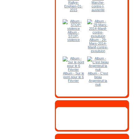
Rallye-
Marche-
Enghien-01-
contre-l-
2015
austerite
Album -
STOP-
violence
Album - 29-
Mars-2014-
Manif-contre-
expulsion
Album - Sur le
Album - C'est
pont pour le 6
beau
Février
Argenteuil la
nuit