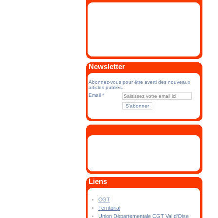
Newsletter
Abonnez-vous pour être averti des nouveaux
articles publiés.
Email
Liens
CGT
Territorial
Union Départementale CGT Val d'Oise