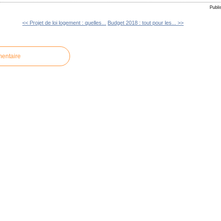
Publi
<< Projet de loi logement : quelles...
Budget 2018 : tout pour les... >>
mentaire