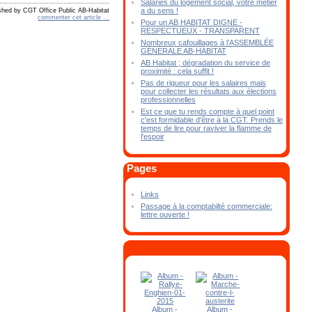
Salariés du logement social, votre métier
a du sens !
shed by CGT Office Public AB-Habitat
commenter cet article
…
Pour un AB HABITAT DIGNE -
RESPECTUEUX - TRANSPARENT
Nombreux cafouillages à l’ASSEMBLÉE
GÉNÉRALE AB-HABITAT
AB Habitat ; dégradation du service de
proximité : cela suffit !
Pas de rigueur pour les salaires mais
pour collecter les résultats aux élections
professionnelles
Est ce que tu rends compte à quel point
c'est formidable d'être à la CGT. Prends le
temps de lire pour raviver la flamme de
l'espoir
Pages
Links
Passage à la comptabilté commerciale:
lettre ouverte !
Album -
Album -