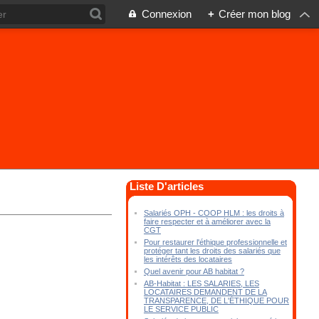
Connexion
+
Créer mon blog
Liste D'articles
Salariés OPH - COOP HLM : les droits à
faire respecter et à améliorer avec la
CGT
Pour restaurer l'éthique professionnelle et
protéger tant les droits des salariés que
les intérêts des locataires
Quel avenir pour AB habitat ?
AB-Habitat : LES SALARIES, LES
LOCATAIRES DEMANDENT DE LA
TRANSPARENCE, DE L'ÉTHIQUE POUR
LE SERVICE PUBLIC