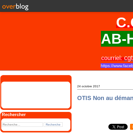
C.
AB-H
cgt
courriel:
https://www.face
24 octobre 2017
OTIS Non au démant
Rechercher