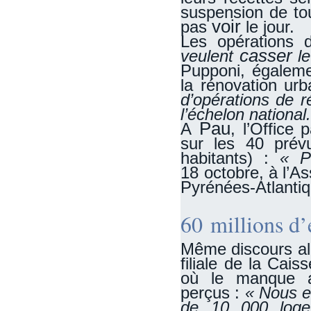
suspension de tou
voir
pas
le jour.
Les opérations 
casser
veulent
l
Pupponi, égalemen
la rénovation ur
d’opérations de r
l’échelon national
Pau
A
, l’Office 
sur les 40 prév
habitants) :
« Po
18 octobre, à l’A
Pyrénées-Atlantiq
60 millions d
Même discours ala
filiale de la Cai
où le manque at
perçus :
« Nous e
de 10 000 loge