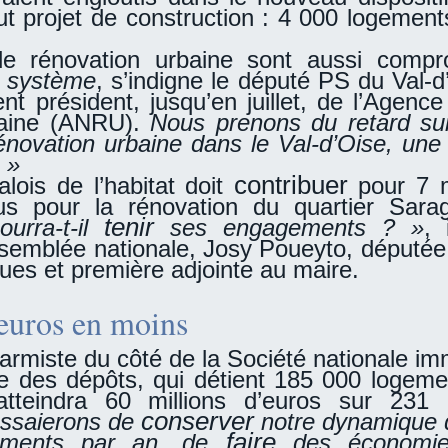
t projet de construction : 4 000 logement
de rénovation urbaine sont aussi compr
e système
, s’indigne le député PS du Val-d
t président, jusqu’en juillet, de l’Agence
baine (ANRU).
Nous prenons du retard sur
énovation urbaine dans le Val-d’Oise, une
. »
contribuer
palois de l’habitat doit
pour 7 m
us pour la rénovation du quartier Sar
tenir
urra-t-il
ses engagements ? »
, 
ssemblée nationale, Josy Poueyto, députée
ues et première adjointe au maire.
’euros en moins
rmiste du côté de la Société nationale imm
sse des dépôts, qui détient 185 000 logeme
teindra 60 millions d’euros sur 231 m
conserver
ssaierons de
notre dynamique 
faire
ments par an, de
des économie