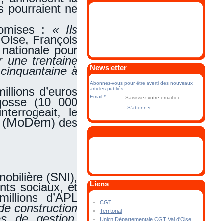
s pourraient ne
omises :
« Ils
’Oise, François
 nationale pour
 une trentaine
Newsletter
 cinquantaine à
Abonnez-vous pour être averti des nouveaux
illions d’euros
articles publiés.
Email
agosse (10 000
interrogeait, le
MoDem
 (
) des
obilière (SNI),
Liens
nts sociaux, et
illions d’APL
CGT
de construction
Territorial
s de gestion,
Union Départementale CGT Val d'Oise