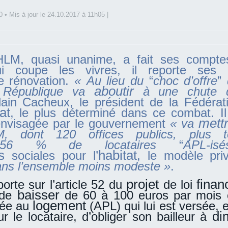
0
• Mis à jour le
24.10.2017 à 11h05
|
M, quasi unanime, a fait ses comptes
ui coupe les vivres, il reporte ses 
e rénovation.
« Au lieu du
“
choc d’offre
”
aboutir
 République va
à une chute 
lain Cacheux, le président de la Fédérat
at
, le plus déterminé dans ce combat. Il
mett
nvisagée par le gouvernement
« va
, dont 120 offices publics, plus t
nt 56 % de locataires
“
APL-isé
s
habitat
sociales pour l’
, le modèle pri
ans l’ensemble moins modeste »
.
projet
finan
porte sur l’article 52 du
de loi
baisser
 de
de 60 à 100 euros par mois
logement
sée au
(APL) qui lui est versée, e
di
r le locataire, d’obliger son bailleur à