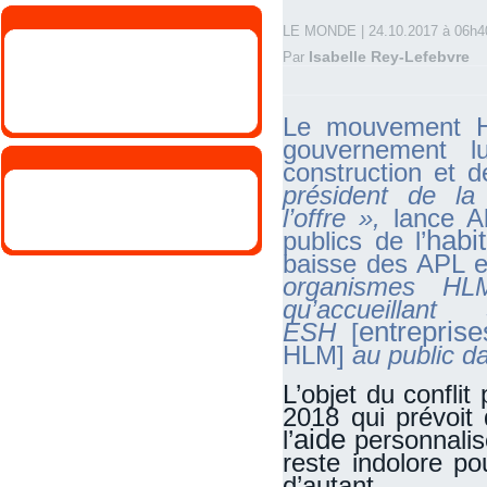
LE MONDE
|
24.10.2017 à 06h4
Isabelle Rey-Lefebvre
Par
Le mouvement HL
gouvernement l
construction et d
président de la
l’offre »,
lance A
habit
publics de l’
baisse des APL e
organismes HLM
qu’accueilla
entreprise
ESH
[
HLM]
au public d
L’objet du conflit 
2018 qui prévoit
aide
l’
personnali
reste indolore pou
d’autant.