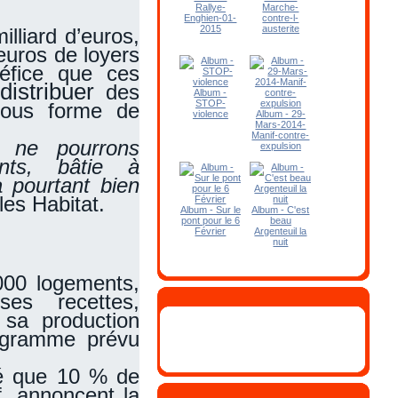
Rallye-
Marche-
Enghien-01-
contre-l-
2015
austerite
lliard d’euros,
’euros de loyers
néfice que ces
distribuer
des
Album -
STOP-
 sous forme de
violence
Album - 29-
Mars-2014-
Manif-contre-
 ne pourrons
expulsion
nts, bâtie à
 pourtant bien
les Habitat.
Album - Sur le
Album - C'est
pont pour le 6
beau
Février
Argenteuil la
nuit
000 logements,
es recettes,
sa production
ogramme prévu
ulé que 10 % de
f, annoncent la