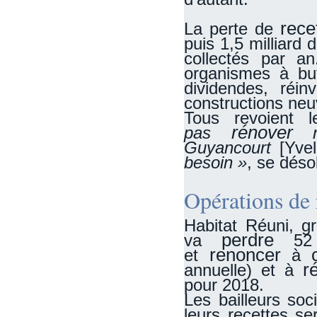
rece
La perte de
puis 1,5 milliard 
collectés par a
organismes à but
dividendes, réi
constructions neu
Tous revoient l
rénover
pas
Guyancourt
[Yvel
besoin »
, se déso
Opérations de
Habitat Réuni, g
perdre
va
52
renoncer
et
à
r
annuelle) et à
pour 2018.
Les bailleurs so
leurs recettes se