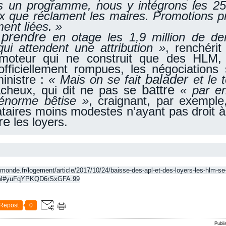
ns un programme, nous y intégrons les 
 que réclament les maires. Promotions pr
ent liées. »
prendre
en otage les 1,9 million de d
ui attendent une attribution »
, renchéri
omoteur qui ne construit que des HLM,
officiellement rompues, les négociations
balader
inistre :
« Mais on se fait
et le
battre
acheux, qui dit ne pas se
« par e
énorme bêtise »
, craignant, par exempl
ataires moins modestes n’ayant pas droit à
re
les loyers.
emonde.fr/logement/article/2017/10/24/baisse-des-apl-et-des-loyers-les-hlm-se
html#yuFqYPKQD6rSxGFA.99
Repost
0
Publi