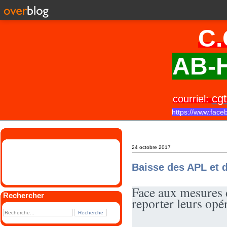
C.
AB-H
cgt
courriel:
https://www.face
24 octobre 2017
Baisse des APL et d
Face aux mesures 
Rechercher
reporter leurs opé