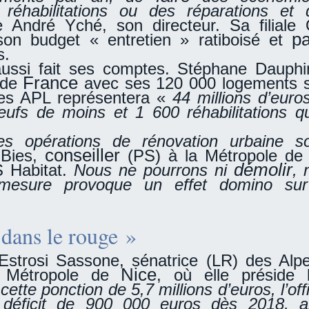
 réhabilitations ou des réparations et d
me André Yché, son directeur. Sa filiale
p
son budget « entretien » ratiboisé et
s.
aussi fait ses comptes. Stéphane Dauphin
France
 de
avec ses 120 000 logements s
des APL représentera «
44 millions d’euro
ufs de moins et 1 600 réhabilitations qu
les opérations de rénovation urbaine s
conseiller
Bies,
(PS) à la Métropole de
démolir
 Habitat.
Nous ne pourrons ni
, 
 mesure provoque un effet domino sur
dans le rouge »
strosi Sassone, sénatrice (LR) des Alpe
Nice
a Métropole de
, où elle préside 
cette ponction de 5,7 millions d’euros, l’of
 déficit de 900 000 euros dès 2018, a