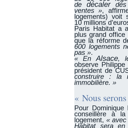
décaler
de
des
ventes »
, affir
logements) voit 
10 millions d’euro
Paris Habitat a 
plus grand office
que la réforme 
600 logements ne
pas »
.
Alsace
« En
, 
observe Philippe 
président de CUS
construire : la
immobilière. »
« Nous serons 
Pour Dominique E
conseillère à l
logement,
« avec 
Habitat sera en