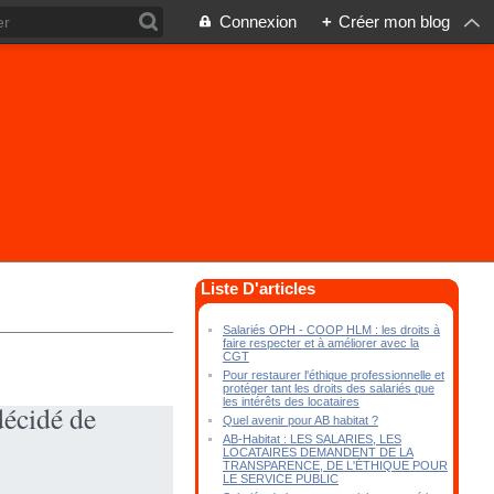
Connexion
+
Créer mon blog
Liste D'articles
Salariés OPH - COOP HLM : les droits à
faire respecter et à améliorer avec la
CGT
Pour restaurer l'éthique professionnelle et
protéger tant les droits des salariés que
les intérêts des locataires
décidé de
Quel avenir pour AB habitat ?
AB-Habitat : LES SALARIES, LES
LOCATAIRES DEMANDENT DE LA
TRANSPARENCE, DE L'ÉTHIQUE POUR
LE SERVICE PUBLIC