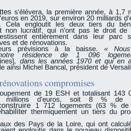
ttes
s’élévera, la première année, à 1,7 mi
d’euros en 2019, sur environ 20 milliards d
n. Cela engloutit les deux tiers du bé
 non lucratif, qui n’ont pas le droit de
nvestissent entièrement dans leur parc
ves et de rénovations.
eurs prévisions à la baisse.
« Nous
notre résidence de 1 096 logeme
ines]
, dans les années 1970 et qui en a
le ainsi Michel Bancal, président de Versail
 rénovations compromises
roupement de 19 ESH et totalisant 143 
 millions d’euros, soit 8 % de s
construire
1 712 logements (63 % de 
éhabiliter
thermiquement un tiers du pr
ciaux des Pays de la Loire, qui ont calc
raient engloutis dans le nouveau dispositi