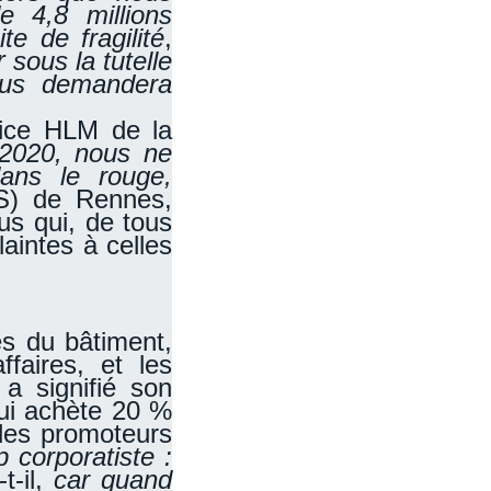
e 4,8 millions
e de fragilité
,
r
sous la tutelle
us demandera
ffice HLM de la
2020, nous ne
ans le rouge,
S) de Rennes,
lus qui, de tous
laintes à celles
s du bâtiment,
faires, et les
 a signifié son
lui achète 20 %
 des promoteurs
p corporatiste :
t-il,
car quand