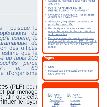
Salariés du logement social, votre métier
a du sens !
Pour un AB HABITAT DIGNE -
RESPECTUEUX - TRANSPARENT
Nombreux cafouillages à l’ASSEMBLÉE
GÉNÉRALE AB-HABITAT
AB Habitat ; dégradation du service de
proximité : cela suffit !
 : puisque le
Pas de rigueur pour les salaires mais
opérations de
pour collecter les résultats aux élections
professionnelles
qu’il espère, le
Est ce que tu rends compte à quel point
c'est formidable d'être à la CGT. Prends le
dramatique de
temps de lire pour raviver la flamme de
ion des offices
l'espoir
 estime que la
re
au tapis 200
Pages
ouchés parce
s
”
, et 80
Links
Passage à la comptabilté commerciale:
vé d’organisme
lettre ouverte !
ces
(PLF) pour
 et par ménage
t, afin que cela
minuer
le loyer
Album -
Album -