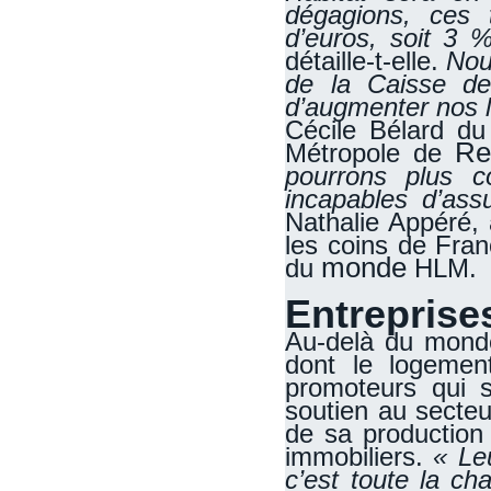
dégagions, ces t
d’euros, soit 3 %
détaille-t-elle.
Nou
de la Caisse de
d’augmenter nos l
Cécile Bélard du 
Re
Métropole de
pourrons plus c
incapables d’ass
Nathalie Appéré, a
les coins de Fran
monde
du
HLM.
Entreprise
Au-delà du monde
dont le logement
promoteurs qui s
soutien au secteu
de sa production
immobiliers.
« Le
c’est toute la c