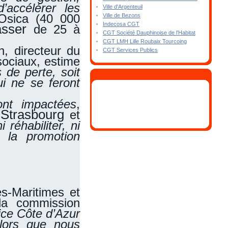
’accélérer les
Ville d'Argenteuil
 Osica (40 000
Ville de Bezons
Indecosa CGT
asser
de 25 à
CGT Société Dauphinoise de l'Habitat
CGT LMH Lille Roubaix Tourcoing
, directeur du
CGT Services Publics
ociaux, estime
s de perte, soit
i ne se feront
ont impactées
,
Strasbourg
et
ni réhabiliter, ni
 la promotion
s-Maritimes et
la commission
fice Côte d’Azur
lors que nous