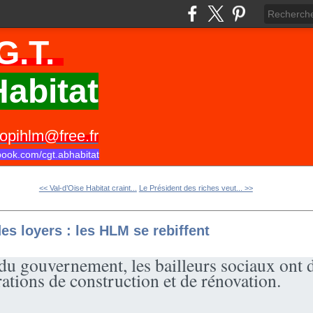
G.T.
abitat
opihlm@free.fr
book.com/cgt.abhabitat
<< Val-d’Oise Habitat craint...
Le Président des riches veut... >>
es loyers : les HLM se rebiffent
du gouvernement, les bailleurs sociaux ont 
rations de construction et de rénovation.