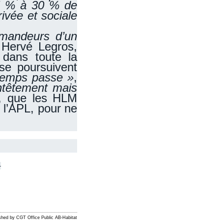
25 % à 30 % de
ivée et sociale
emandeurs d’un
t Hervé Legros,
 dans toute la
 se poursuivent
 temps passe »
,
ntêtement mais
e, que les HLM
 l’APL, pour ne
-
shed by CGT Office Public AB-Habitat