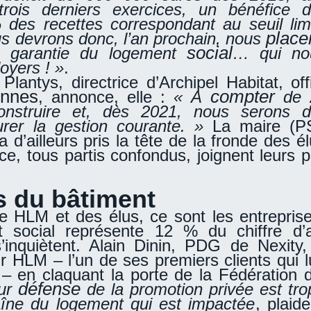
rois derniers exercices, un bénéfice d
 des recettes correspondant au seuil limit
place
s devrons donc, l’an prochain, nous
social
 garantie du logement
… qui no
oyers ! »
.
Plantys, directrice d’Archipel Habitat, o
nnes
compter
, annonce, elle :
« A
de 
onstruire et, dès 2021, nous serons d
urer la gestion courante. »
La maire (P
 d’ailleurs pris la tête de la fronde des é
ce, tous partis confondus, joignent leurs p
s du bâtiment
 HLM et des élus, ce sont les entreprise
 social représente 12 % du chiffre d’af
’inquiètent. Alain Dinin, PDG de Nexity,
r HLM – l’un de ses premiers clients qui 
 – en claquant la porte de la Fédération
défense
ur
de la promotion privée est tro
haîne du logement qui est impactée
, plaide-