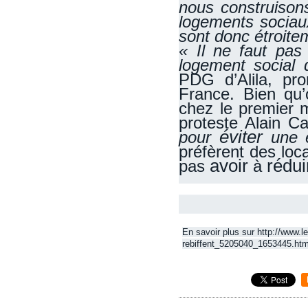
nous construiso
logements sociaux
sont donc étroitem
« Il ne faut pas
logement social q
PDG d’Alila, pr
France. Bien qu’
chez le premier m
proteste Alain C
éviter
pour
une 
préfèrent des loc
avoir
rédui
pas
à
En savoir plus sur http://www.l
rebiffent_5205040_1653445.