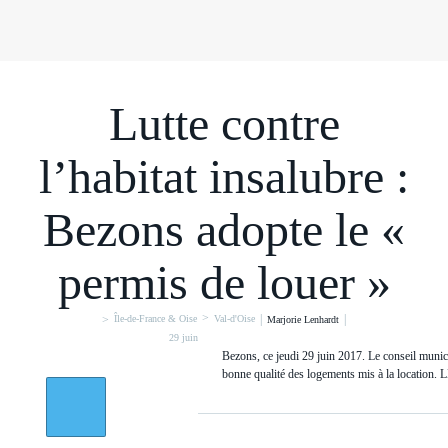
Lutte contre
l’habitat insalubre :
Bezons adopte le «
permis de louer »
>
|
|
>
Île-de-France & Oise
Val-d'Oise
Marjorie Lenhardt
|
29 juin 2017, 17h00
0
Bezons, ce jeudi 29 juin 2017. Le conseil munici
bonne qualité des logements mis à la location.