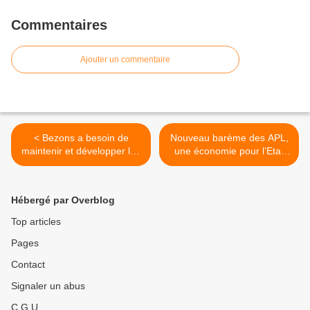
Commentaires
Ajouter un commentaire
< Bezons a besoin de
Nouveau barème des APL,
maintenir et développer les
une économie pour l’Etat
actions de prévention
supportée par les ménages
les plus fragiles. >
Hébergé par Overblog
Top articles
Pages
Contact
Signaler un abus
C.G.U.