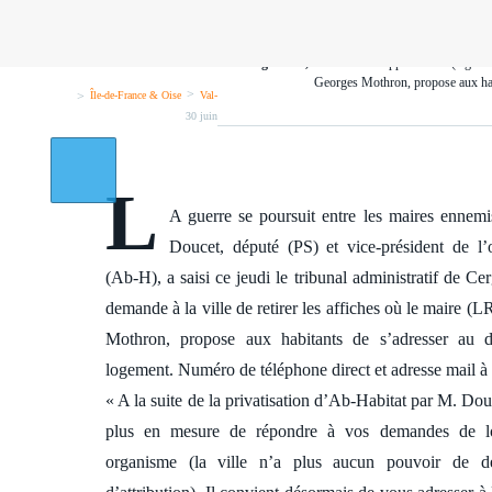
Argenteuil, archives.
Philippe Doucet (à gauche
Georges Mothron, propose aux hab
>
>
|
|
>
Île-de-France & Oise
Val-d'Oise
Argenteuil
Édith Lasry-Segura
|
30 juin 2016, 20h30
0
L
A guerre se poursuit entre les maires ennemi
Doucet, député (PS) et vice-président de l
(Ab-H), a saisi ce jeudi le tribunal administratif de Cer
demande à la ville de retirer les affiches où le maire (
Mothron, propose aux habitants de s’adresser au 
logement. Numéro de téléphone direct et adresse mail à 
« A la suite de la privatisation d’Ab-Habitat par M. Douc
plus en mesure de répondre à vos demandes de l
organisme (la ville n’a plus aucun pouvoir de d