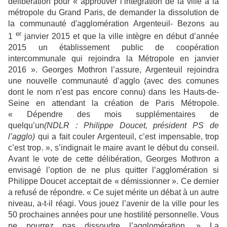
délibération pour « approuver l’intégration de la ville à la
métropole du Grand Paris, de demander la dissolution de
la communauté d'agglomération Argenteuil- Bezons au
er
1
janvier 2015 et que la ville intègre en début d’année
2015 un établissement public de coopération
intercommunale qui rejoindra la Métropole en janvier
2016 ». Georges Mothron l’assure, Argenteuil rejoindra
une nouvelle communauté d’agglo (avec des comunes
dont le nom n’est pas encore connu) dans les Hauts-de-
Seine en attendant la création de Paris Métropole.
« Dépendre des mois supplémentaires de
quelqu’un
(NDLR : Philippe Doucet, président PS de
l’agglo)
qui a fait couler Argenteuil, c’est impensable, trop
c’est trop . », s’indignait le maire avant le début du conseil.
Avant le vote de cette délibération, Georges Mothron a
envisagé l’option de ne plus quitter l’agglomération si
Philippe Doucet acceptait de « démissionner ». Ce dernier
a refusé de répondre. « Ce sujet mérite un débat à un autre
niveau, a-t-il réagi. Vous jouez l’avenir de la ville pour les
50 prochaines années pour une hostilité personnelle. Vous
ne pourrez pas dissoudre l’agglomération . » La