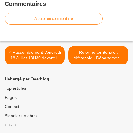
Commentaires
Ajouter un commentaire
< Rassemblement Vendredi
Réforme territoriale :
18 Juillet 18H30 devant la
Métropole - Département -
Mairie d'Argenteuil pour
Région - Lettre ouverte à
que l'intérêt des
M. Philippe Doucet, Député
argenteuillais soit au coeur
du Val d'Oise >
Hébergé par Overblog
des décisions des élus
Top articles
Pages
Contact
Signaler un abus
C.G.U.