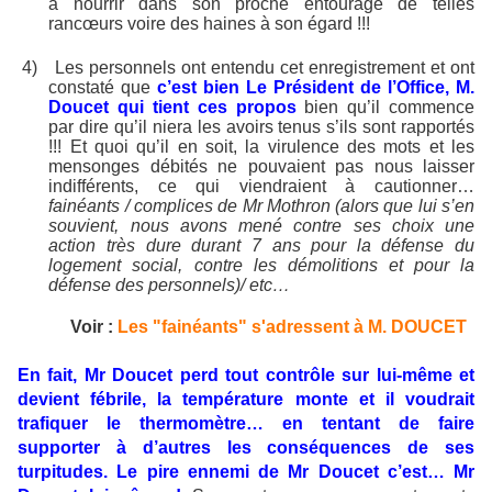
à nourrir dans son proche entourage de telles
rancœurs voire des haines à son égard !!!
4)
Les personnels ont entendu cet enregistrement et ont
constaté que
c’est bien Le Président de l’Office, M.
Doucet qui tient ces propos
bien qu’il commence
par dire qu’il niera les avoirs tenus s’ils sont rapportés
!!! Et quoi qu’il en soit, la virulence des mots et les
mensonges débités ne pouvaient pas nous laisser
indifférents, ce qui viendraient à cautionner…
fainéants / complices de Mr Mothron (alors que lui s’en
souvient, nous avons mené contre ses choix une
action très dure durant 7 ans pour la défense du
logement social, contre les démolitions et pour la
défense des personnels)/ etc…
Voir :
Les "fainéants" s'adressent à M. DOUCET
En fait, Mr Doucet perd tout contrôle sur lui-même et
devient fébrile, la température monte et il voudrait
trafiquer le thermomètre… en tentant de faire
supporter à d’autres les conséquences de ses
turpitudes. Le pire ennemi de Mr Doucet c’est… Mr