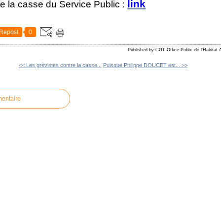
link
tre la casse du Service Public :
Repost
0
Published by CGT Office Public de l'Habitat 
<< Les grèvistes contre la casse...
Puisque Philippe DOUCET est... >>
mentaire