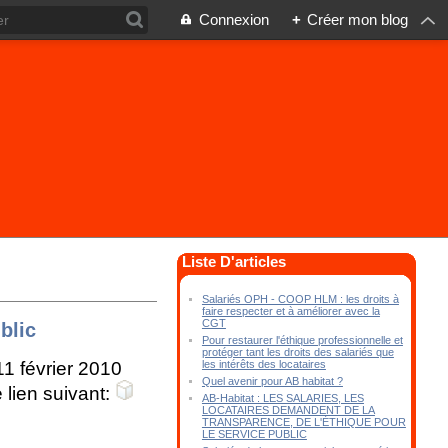
Connexion
+
Créer mon blog
Liste D'articles
Salariés OPH - COOP HLM : les droits à
faire respecter et à améliorer avec la
CGT
blic
Pour restaurer l'éthique professionnelle et
protéger tant les droits des salariés que
les intérêts des locataires
11 février 2010
Quel avenir pour AB habitat ?
 lien suivant:
AB-Habitat : LES SALARIES, LES
LOCATAIRES DEMANDENT DE LA
TRANSPARENCE, DE L'ÉTHIQUE POUR
LE SERVICE PUBLIC