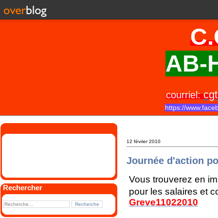
C.
AB-H
cgt
courriel:
https://www.face
12 février 2010
Journée d'action po
Vous trouverez en ima
Rechercher
pour les salaires et c
Greve11022010