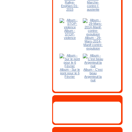
Rallye-
Marche-
Enghien-01-
contre-l-
2015
austerite
Album -
STOP-
violence
Album - 29-
Mars-2014-
Manif-contre-
expulsion
Album - Sur le
Album - C'est
pont pour le 6
beau
Février
Argenteuil la
nuit