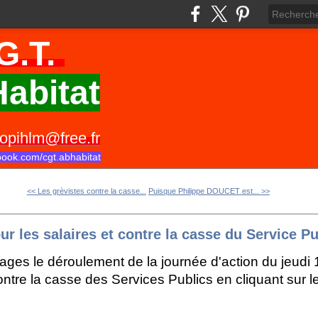
G.T.
abitat
opihlm@free.fr
book.com/cgt.abhabitat
<< Les grèvistes contre la casse...
Puisque Philippe DOUCET est... >>
ur les salaires et contre la casse du Service Pu
ges le déroulement de la journée d'action du jeudi 
ontre la casse des Services Publics en cliquant sur le