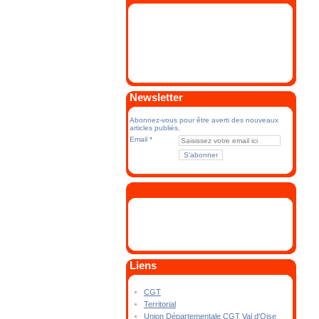
Newsletter
Abonnez-vous pour être averti des nouveaux
articles publiés.
Email
Liens
CGT
Territorial
Union Départementale CGT Val d'Oise