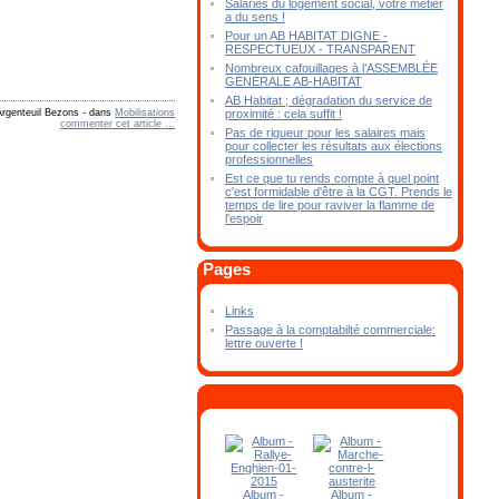
Salariés du logement social, votre métier
a du sens !
Pour un AB HABITAT DIGNE -
RESPECTUEUX - TRANSPARENT
Nombreux cafouillages à l’ASSEMBLÉE
GÉNÉRALE AB-HABITAT
AB Habitat ; dégradation du service de
proximité : cela suffit !
Argenteuil Bezons
-
dans
Mobilisations
commenter cet article
…
Pas de rigueur pour les salaires mais
pour collecter les résultats aux élections
professionnelles
Est ce que tu rends compte à quel point
c'est formidable d'être à la CGT. Prends le
temps de lire pour raviver la flamme de
l'espoir
Pages
Links
Passage à la comptabilté commerciale:
lettre ouverte !
Album -
Album -