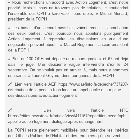
« Nous recherchons un accord avec Action Logement, c’est notre
priorité. Mais si nous ne trouvons pas de solution, je soutiendrai
l’ensemble des OPH à faire valoir leurs droits. » Michel Ménard,
président de la FOPH
« Les bases d’un accord possible avaient recueilli l’approbation
des deux parties. C’est pourquoi nous appelons publiquement
Action Logement à reprendre les discussions en vue d’une
négociation pouvant aboutir. » Marcel Rogemont, ancien président
de la FOPH
« Plus de 130 OPH ont déposé un recours gracieux et 67 ont déjà
saisi le juge. Une deuxième vague interviendra d’ici le 24
septembre. On ne voulait pas en arriver là, mais nous y sommes
contraints. » Laurent Goyard, directeur général de la FOPH
🔗 Lien vers l’article AEF https://www.aefinfo.fr/depeche/737207-
distribution-de-la-peec-la-foph-lance-un-appel-public-a-la-reprise-
des-discussions-avec-action-logement
🔗 Lien vers l'article NTC
https://cities.newstank.fr/article/view/411167/repartition-peec-foph-
appelle-action-logement-dialogue-apres-echange.html
La FOPH reste pleinement mobilisée pour défendre les intérêts
des Offices Publics de l’Habitat et des territoires qu’ils servent.