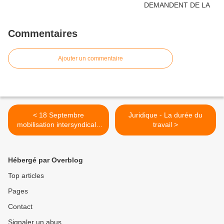
Commentaires
Ajouter un commentaire
< 18 Septembre
Juridique - La durée du
mobilisation intersyndicale
travail >
pour la justice sociale, la
justice fiscale,
l'augmentation des salaires,
Hébergé par Overblog
l'abrogation de la reforme
des retraite,....
Top articles
Pages
Contact
Signaler un abus