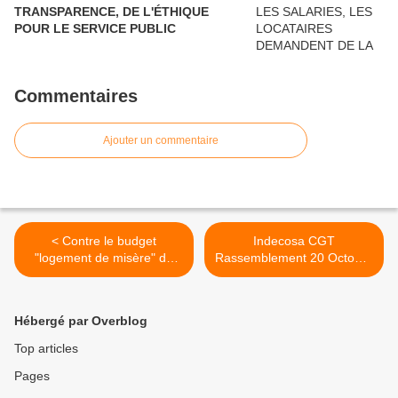
TRANSPARENCE, DE L'ÉTHIQUE
POUR LE SERVICE PUBLIC
Commentaires
Ajouter un commentaire
< Contre le budget
Indecosa CGT
"logement de misère" de
Rassemblement 20 Octobre
l'Etat, rassemblement 7
17H30 : Gel des loyers -
Octobre 14H Bercy
Prise en charges partielle
de l'augmentation de
Hébergé par Overblog
l'énergie - Meilleure gestion
d'ABH >
Top articles
Pages