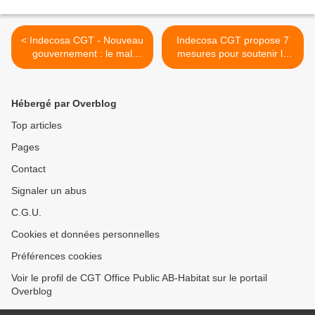
< Indecosa CGT - Nouveau
Indecosa CGT propose 7
gouvernement : le mal
mesures pour soutenir le
logement, le pouvoir
pouvoir d’achat des
d'achat toujours pas
consommateurs >
prioritaire !!!!
Hébergé par Overblog
Top articles
Pages
Contact
Signaler un abus
C.G.U.
Cookies et données personnelles
Préférences cookies
Voir le profil de CGT Office Public AB-Habitat sur le portail
Overblog