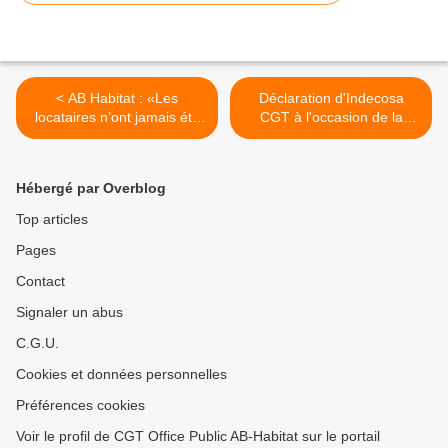
< AB Habitat : «Les
Déclaration d'Indecosa
locataires n’ont jamais été
CGT à l'occasion de la
aussi mécontents» : dans le
tenue du Conseil
Val-d’Oise, un bailleur social
d'Administration d'AB
en pleine crise
Habitat >
Hébergé par Overblog
Top articles
Pages
Contact
Signaler un abus
C.G.U.
Cookies et données personnelles
Préférences cookies
Voir le profil de CGT Office Public AB-Habitat sur le portail