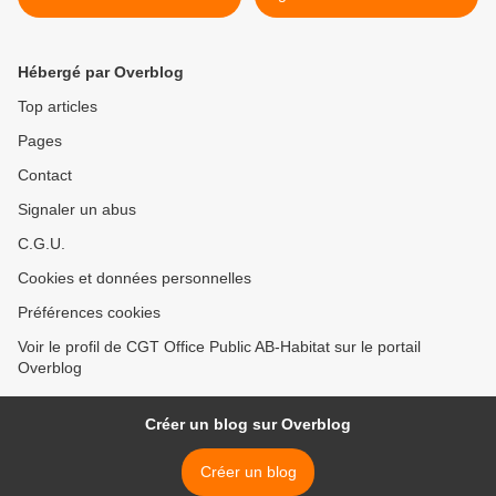
pour stopper la dégradation
un vrai changement pour
de la qualité de service et
retrouver « une qualité de
des conditions de travail
service » >
Hébergé par Overblog
des conditions de travail
Top articles
Pages
Contact
Signaler un abus
C.G.U.
Cookies et données personnelles
Préférences cookies
Voir le profil de CGT Office Public AB-Habitat sur le portail
Overblog
Créer un blog sur Overblog
Créer un blog