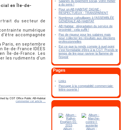
Salariés du logement social, votre métier
a du sens !
cial en Île-de-
Pour un AB HABITAT DIGNE -
RESPECTUEUX - TRANSPARENT
Nombreux cafouillages à l’ASSEMBLÉE
rtrait du secteur de
GÉNÉRALE AB-HABITAT
AB Habitat ; dégradation du service de
proximité : cela suffit !
e contrainte numérique
t d’être accompagnée
Pas de rigueur pour les salaires mais
pour collecter les résultats aux élections
professionnelles
à Paris, en septembre
Est ce que tu rends compte à quel point
n Ile-de-France IDÉES
c'est formidable d'être à la CGT. Prends le
en Île-de-France. Les
temps de lire pour raviver la flamme de
l'espoir
ter les rudiments d’un
Pages
Links
Passage à la comptabilté commerciale:
lettre ouverte !
shed by CGT Office Public AB-Habitat
commenter cet article
…
Album -
Album -