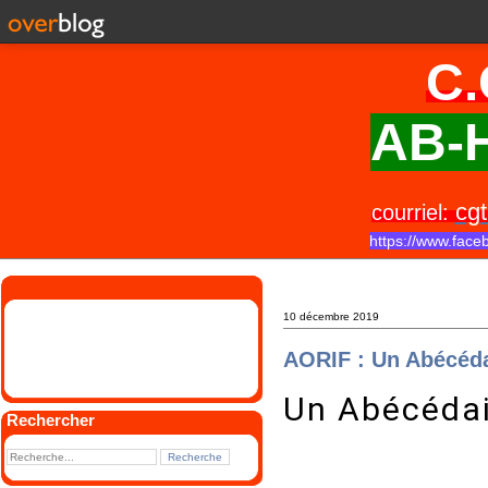
C.
AB-H
cgt
courriel:
https://www.face
10 décembre 2019
AORIF : Un Abécéd
Un Abécédai
Rechercher