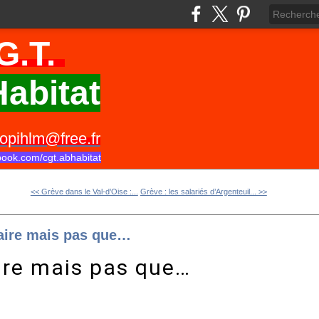
G.T.
abitat
opihlm@free.fr
book.com/cgt.abhabitat
<< Grève dans le Val-d’Oise :...
Grève : les salariés d’Argenteuil... >>
aire mais pas que…
re mais pas que…