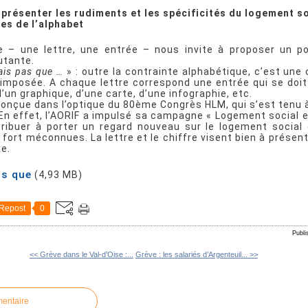
 présenter les rudiments et les spécificités du logement so
res de l’alphabet
e – une lettre, une entrée – nous invite à proposer un po
utante.
is pas que …
» : outre la contrainte alphabétique, c’est un
mposée. A chaque lettre correspond une entrée qui se doi
d’un graphique, d’une carte, d’une infographie, etc.
conçue dans l’optique du 80ème Congrès HLM, qui s’est tenu 
 En effet, l’AORIF a impulsé sa campagne « Logement social e
ribuer à porter un regard nouveau sur le logement social 
 fort méconnues. La lettre et le chiffre visent bien à présen
xe.
as que
(4,93 MB)
Repost
0
Publi
<< Grève dans le Val-d’Oise :...
Grève : les salariés d’Argenteuil... >>
mentaire