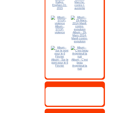
Rallye-
Marche-
Enghien-01-
contre-l-
2015
austerite
Album -
STOP-
violence
Album - 29-
Mars-2014-
Manif-contre-
expulsion
Album - Sur le
Album - C'est
pont pour le 6
beau
Février
Argenteuil la
nuit