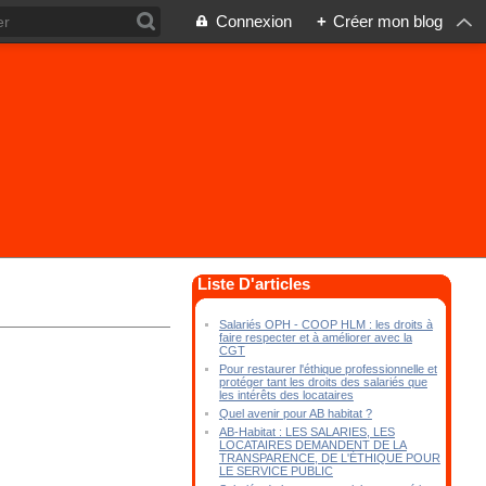
Connexion
+
Créer mon blog
Liste D'articles
Salariés OPH - COOP HLM : les droits à
faire respecter et à améliorer avec la
CGT
Pour restaurer l'éthique professionnelle et
protéger tant les droits des salariés que
les intérêts des locataires
Quel avenir pour AB habitat ?
AB-Habitat : LES SALARIES, LES
LOCATAIRES DEMANDENT DE LA
TRANSPARENCE, DE L'ÉTHIQUE POUR
LE SERVICE PUBLIC