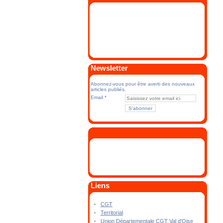
Newsletter
Abonnez-vous pour être averti des nouveaux
articles publiés.
Email
Liens
CGT
Territorial
Union Départementale CGT Val d'Oise