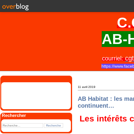
C.
AB-H
cgt
courriel:
https://www.face
11 avril 2019
AB Habitat : les ma
continuent…
Rechercher
Les intérêts 