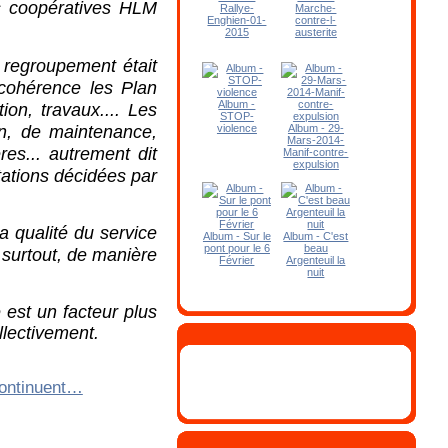
s coopératives HLM
Rallye-
Marche-
Enghien-01-
contre-l-
2015
austerite
regroupement était
cohérence les Plan
Album -
tion, travaux.... Les
STOP-
ien, de maintenance,
violence
Album - 29-
Mars-2014-
res... autrement dit
Manif-contre-
expulsion
tations décidées par
 qualité du service
Album - Sur le
Album - C'est
pont pour le 6
beau
t surtout, de manière
Février
Argenteuil la
nuit
e est un facteur plus
llectivement.