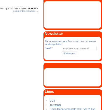
shed by CGT Office Public AB-Habitat
commenter cet article
…
Newsletter
Abonnez-vous pour être averti des nouveaux
articles publiés.
Email
Liens
CGT
Territorial
Union Départementale CGT Val d'Oise