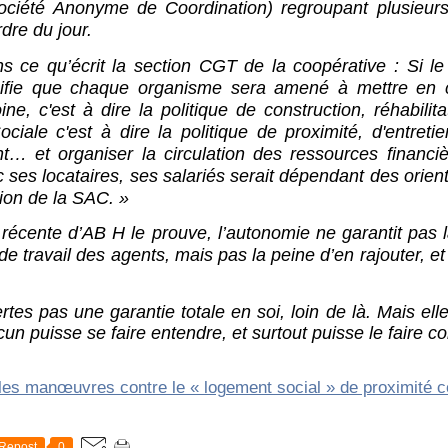
ciété Anonyme de Coordination) regroupant plusieur
rdre du jour.
u’écrit la section CGT de la coopérative : Si le 
nifie que chaque organisme sera amené à mettre en 
ne, c'est à dire la politique de construction, réhabilita
ociale c'est à dire la politique de proximité, d'entret
nt… et organiser la circulation des ressources financiè
ses locataires, ses salariés serait dépendant des orien
tion de la SAC. »
nte d’AB H le prouve, l’autonomie ne garantit pas la
de travail des agents, mais pas la peine d’en rajouter, e
rtes pas une garantie totale en soi, loin de là. Mais ell
un puisse se faire entendre, et surtout puisse le faire co
Repost
0