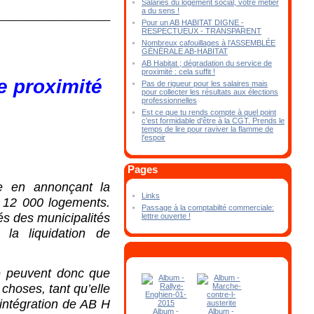
Salariés du logement social, votre métier
a du sens !
____________________
Pour un AB HABITAT DIGNE -
RESPECTUEUX - TRANSPARENT
Nombreux cafouillages à l’ASSEMBLÉE
GÉNÉRALE AB-HABITAT
AB Habitat ; dégradation du service de
proximité : cela suffit !
e proximité
Pas de rigueur pour les salaires mais
pour collecter les résultats aux élections
professionnelles
Est ce que tu rends compte à quel point
c'est formidable d'être à la CGT. Prends le
temps de lire pour raviver la flamme de
l'espoir
Pages
le en annonçant la
Links
 12 000 logements.
Passage à la comptabilté commerciale:
és des municipalités
lettre ouverte !
la liquidation de
 peuvent donc que
 choses, tant qu’elle
’intégration de AB H
Album -
Album -