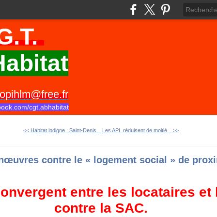
G.T.
abitat
opihlm@free.fr
book.com/cgt.abhabitat
<< Habitat indigne : Saint-Denis...
Les APL réduisent de moitié... >>
nœuvres contre le « logement social » de prox
convergent entre les locataires et 
contre la SAC.