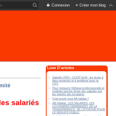
Connexion
+
Créer mon blog
Liste D'articles
Salariés OPH - COOP HLM : les droits à
faire respecter et à améliorer avec la
CGT
imité
Pour restaurer l'éthique professionnelle et
protéger tant les droits des salariés que
les intérêts des locataires
Quel avenir pour AB habitat ?
les salariés
AB-Habitat : LES SALARIES, LES
LOCATAIRES DEMANDENT DE LA
TRANSPARENCE, DE L'ÉTHIQUE POUR
LE SERVICE PUBLIC