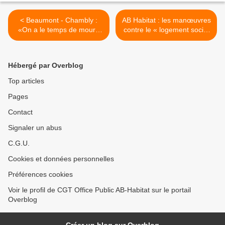
< Beaumont - Chambly :
AB Habitat : les manœuvres
«On a le temps de mourir
contre le « logement social
sur le trajet pour un autre
» de proximité continuent…
hôpital»
>
Hébergé par Overblog
Top articles
Pages
Contact
Signaler un abus
C.G.U.
Cookies et données personnelles
Préférences cookies
Voir le profil de CGT Office Public AB-Habitat sur le portail
Overblog