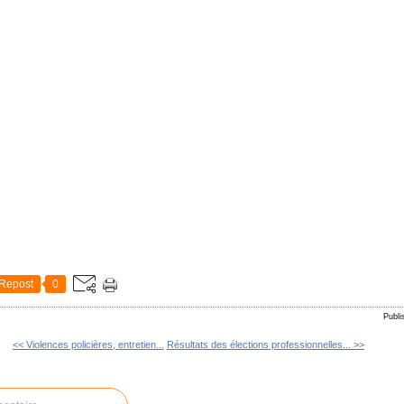
Repost
0
Publi
<< Violences policières, entretien...
Résultats des élections professionnelles... >>