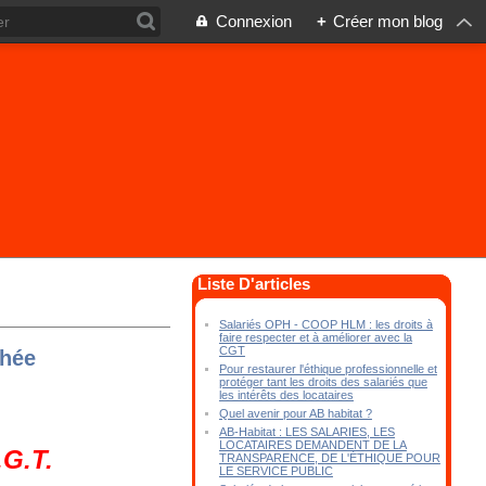
Connexion
+
Créer mon blog
Liste D'articles
Salariés OPH - COOP HLM : les droits à
faire respecter et à améliorer avec la
CGT
chée
Pour restaurer l'éthique professionnelle et
protéger tant les droits des salariés que
les intérêts des locataires
Quel avenir pour AB habitat ?
AB-Habitat : LES SALARIES, LES
LOCATAIRES DEMANDENT DE LA
.G.T.
TRANSPARENCE, DE L'ÉTHIQUE POUR
LE SERVICE PUBLIC