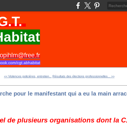
G.T.
abitat
opihlm@free.fr
book.com/cgt.abhabitat
<< Violences policières, entretien...
Résultats des élections professionnelles... >>
rche pour le manifestant qui a eu la main arra
el de plusieurs organisations dont la C