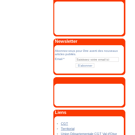
Newsletter
Abonnez-vous pour être averti des nouveaux
articles publiés.
Email
Liens
CGT
Territorial
Union Départementale CGT Val d'Oise