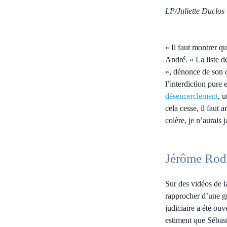
LP/Juliette Duclos
« Il faut montrer q
André. « La liste d
», dénonce de son c
l’interdiction pure
désencerclement
, u
cela cesse, il faut 
colère, je n’aurais
Jérôme Rodr
Sur des vidéos de l
rapprocher d’une g
judiciaire a été ouv
estiment que Sébast