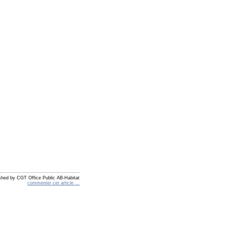
shed by CGT Office Public AB-Habitat
commenter cet article
…