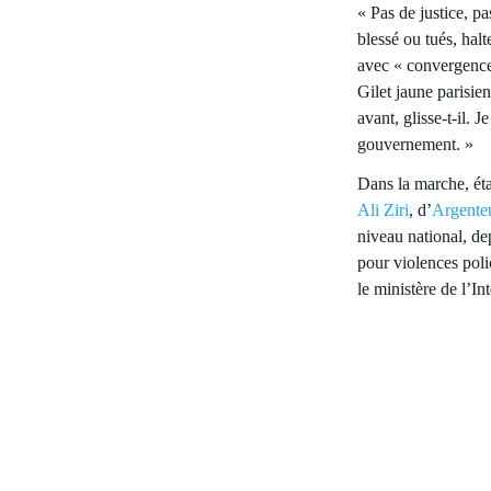
« Pas de justice, pa
blessé ou tués, hal
avec « convergence 
Gilet jaune parisien
avant, glisse-t-il. 
gouvernement. »
Dans la marche, ét
Ali Ziri
, d’
Argenteu
niveau national, de
pour violences poli
le ministère de l’Int