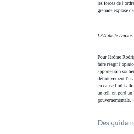
les forces de l’ord
grenade explose dan
LP/Juliette Duclos
Pour Jérôme Rodrig
faire réagir l’opin
apporter son soutie
définitivement l’usa
en cause l’utilisat
un œil, on perd un 
gouvernementale. 
Des quidams