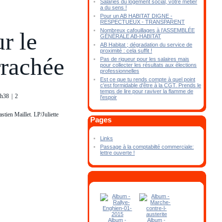
Salariés du logement social, votre métier
a du sens !
Pour un AB HABITAT DIGNE -
RESPECTUEUX - TRANSPARENT
Nombreux cafouillages à l’ASSEMBLÉE
r le
GÉNÉRALE AB-HABITAT
AB Habitat ; dégradation du service de
proximité : cela suffit !
rrachée
Pas de rigueur pour les salaires mais
pour collecter les résultats aux élections
professionnelles
Est ce que tu rends compte à quel point
c'est formidable d'être à la CGT. Prends le
temps de lire pour raviver la flamme de
2h38
|
2
l'espoir
tien Maillet. LP/Juliette
Pages
Links
Passage à la comptabilté commerciale:
lettre ouverte !
Album -
Album -