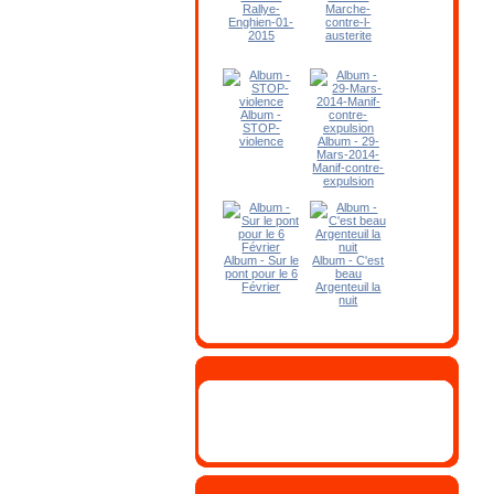
Rallye-
Marche-
Enghien-01-
contre-l-
2015
austerite
Album -
STOP-
violence
Album - 29-
Mars-2014-
Manif-contre-
expulsion
Album - Sur le
Album - C'est
pont pour le 6
beau
Février
Argenteuil la
nuit