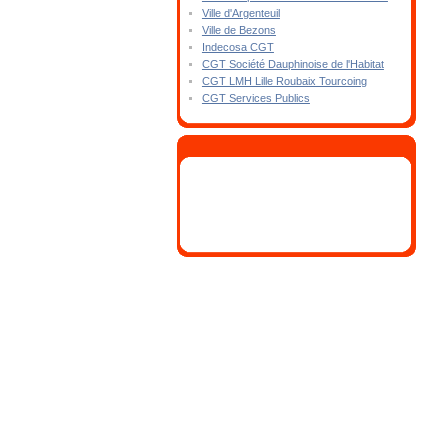
Ville d'Argenteuil
Ville de Bezons
Indecosa CGT
CGT Société Dauphinoise de l'Habitat
CGT LMH Lille Roubaix Tourcoing
CGT Services Publics