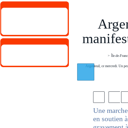
Argen
manifest
>
Île-de-Fran
Argenteuil, ce mercredi. Un peu
Une marche 
en soutien à
gravement à