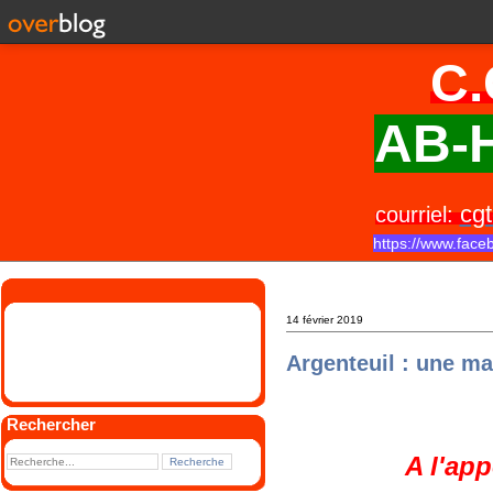
C.
AB-H
cgt
courriel:
https://www.face
14 février 2019
Argenteuil : une ma
Rechercher
A l'app