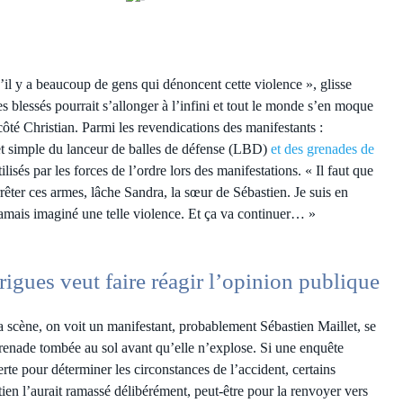
u’il y a beaucoup de gens qui dénoncent cette violence », glisse
es blessés pourrait s’allonger à l’infini et tout le monde s’en moque
ôté Christian. Parmi les revendications des manifestants :
 et simple du lanceur de balles de défense (LBD)
et des grenades de
tilisés par les forces de l’ordre lors des manifestations. « Il faut que
arrêter ces armes, lâche Sandra, la sœur de Sébastien. Je suis en
 jamais imaginé une telle violence. Et ça va continuer… »
igues veut faire réagir l’opinion publique
a scène, on voit un manifestant, probablement Sébastien Maillet, se
renade tombée au sol avant qu’elle n’explose. Si une enquête
erte pour déterminer les circonstances de l’accident, certains
ien l’aurait ramassé délibérément, peut-être pour la renvoyer vers