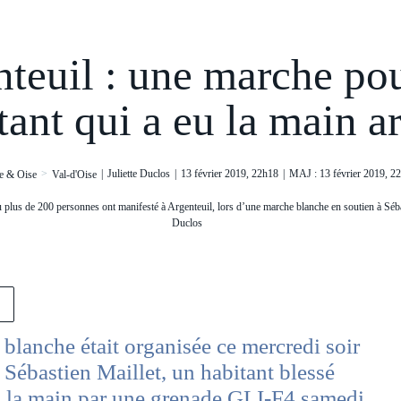
teuil : une marche pou
ant qui a eu la main a
>
|
Juliette Duclos
|
13 février 2019, 22h18
|
MAJ : 13 février 2019, 2
ce & Oise
Val-d'Oise
 plus de 200 personnes ont manifesté à Argenteuil, lors d’une marche blanche en soutien à Sébas
Duclos
blanche était organisée ce mercredi soir
 Sébastien Maillet, un habitant blessé
 la main par une grenade GLI-F4 samedi,