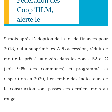
Fédération des
Coop’HLM,
alerte le
Gouvernement et
le Parlement sur
9 mois après l’adoption de la loi de finances pour
la situation
2018, qui a supprimé les APL accession, réduit de
inquiétante du
moitié le prêt à taux zéro dans les zones B2 et C
secteur de la
(soit 93% des communes) et programmé sa
construction, et en
disparition en 2020, l’ensemble des indicateurs de
particulier de
la construction sont passés ces derniers mois au
l’accession
rouge.
sociale à la