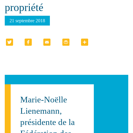
propriété
21 septembre 2018
Twitter
Facebo
Email
PrintFr
Partage
ok
iendly
r
Marie-Noëlle
Lienemann,
présidente de la