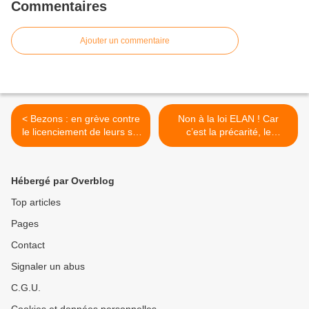
Commentaires
Ajouter un commentaire
< Bezons : en grève contre
Non à la loi ELAN ! Car
le licenciement de leurs six
c’est la précarité, le
collègues
logement cher, la crise du
logement … c’est jouer
avec le feu ! >
Hébergé par Overblog
Top articles
Pages
Contact
Signaler un abus
C.G.U.