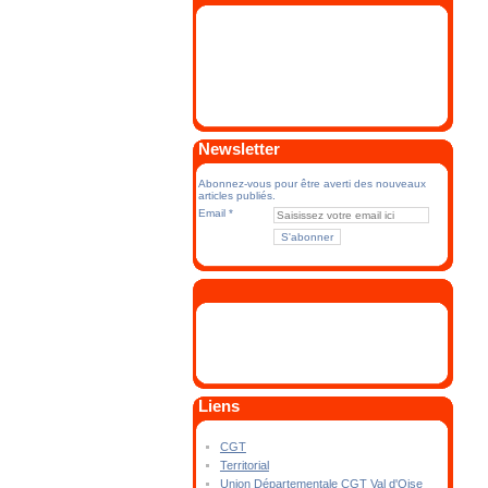
Newsletter
Abonnez-vous pour être averti des nouveaux
articles publiés.
Email
Liens
CGT
Territorial
Union Départementale CGT Val d'Oise