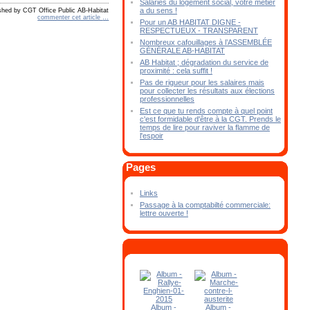
Salariés du logement social, votre métier
a du sens !
shed by CGT Office Public AB-Habitat
commenter cet article
…
Pour un AB HABITAT DIGNE -
RESPECTUEUX - TRANSPARENT
Nombreux cafouillages à l’ASSEMBLÉE
GÉNÉRALE AB-HABITAT
AB Habitat ; dégradation du service de
proximité : cela suffit !
Pas de rigueur pour les salaires mais
pour collecter les résultats aux élections
professionnelles
Est ce que tu rends compte à quel point
c'est formidable d'être à la CGT. Prends le
temps de lire pour raviver la flamme de
l'espoir
Pages
Links
Passage à la comptabilté commerciale:
lettre ouverte !
Album -
Album -