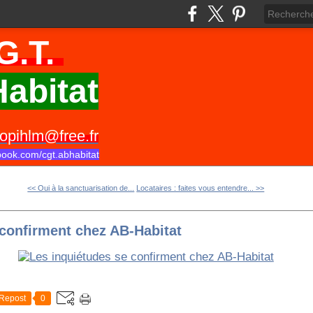
G.T.
abitat
opihlm@free.fr
book.com/cgt.abhabitat
<< Oui à la sanctuarisation de...
Locataires : faites vous entendre... >>
 confirment chez AB-Habitat
Repost
0