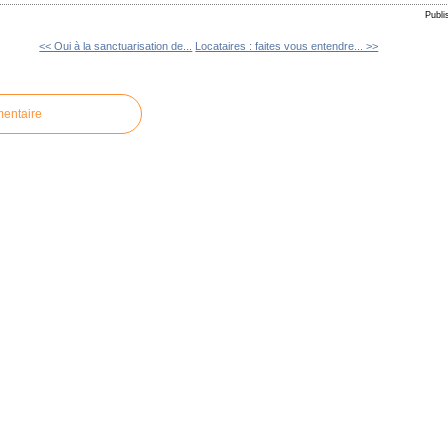
Publi
<< Oui à la sanctuarisation de...
Locataires : faites vous entendre... >>
mentaire