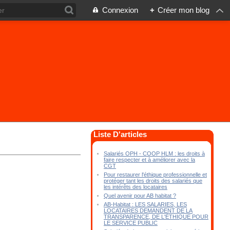
Connexion
+
Créer mon blog
Liste D'articles
Salariés OPH - COOP HLM : les droits à
faire respecter et à améliorer avec la
CGT
Pour restaurer l'éthique professionnelle et
protéger tant les droits des salariés que
les intérêts des locataires
Quel avenir pour AB habitat ?
AB-Habitat : LES SALARIES, LES
LOCATAIRES DEMANDENT DE LA
TRANSPARENCE, DE L'ÉTHIQUE POUR
LE SERVICE PUBLIC