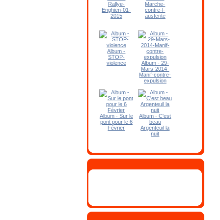
Rallye-
Marche-
Enghien-01-
contre-l-
2015
austerite
Album -
STOP-
violence
Album - 29-
Mars-2014-
Manif-contre-
expulsion
Album - Sur le
Album - C'est
pont pour le 6
beau
Février
Argenteuil la
nuit