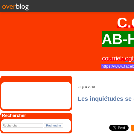
C.
AB-H
cgt
courriel:
https://www.face
22 juin 2018
Les inquiétudes se
Rechercher